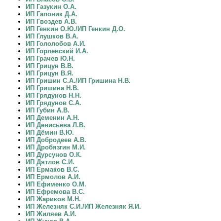
ИП Газукин О.А.
ИП Гапоник Д.А.
ИП Гвоздев А.В.
ИП Генкин О.Ю./ИП Генкин Д.О.
ИП Глушков В.А.
ИП Гололобов А.И.
ИП Горлевский И.А.
ИП Грачев Ю.Н.
ИП Грицун В.В.
ИП Грицун В.Я.
ИП Гришин С.А./ИП Гришина Н.В.
ИП Гришина Н.В.
ИП Грядунов Н.Н.
ИП Грядунов С.А.
ИП Губин А.В.
ИП Деменин А.Н.
ИП Денисьева Л.В.
ИП Дёмин В.Ю.
ИП Добродеев А.В.
ИП Дробязгин М.И.
ИП Дурсунов О.К.
ИП Дятлов С.И.
ИП Ермаков В.С.
ИП Ермолов А.И.
ИП Ефименко О.М.
ИП Ефремова В.С.
ИП Жариков М.Н.
ИП Железняк С.И./ИП Железняк Я.И.
ИП Жиляев А.И.