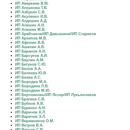
ИП Аверкиев В.М.
ИП Агошкова Т.В.
ИП Азбукин С.В.
ИП Акуленко И.В.
ИП Алдошин А.Д.
ИП Алешин А.Н.
ИП Алешин М.В.
ИП Арабчиков/ИП Давышина//ИП Стариков
ИП Архипов М.В.
ИП Афонин В.В.
ИП Ашихин А.В.
ИП Баранов А.Н.
ИП Барсуков А.И.
ИП Баулин А.М.
ИП Бегунов С.Ю.
ИП Белов А.А.
ИП Беляева Ю.В.
ИП Боева А.С.
ИП Бородин М.А.
ИП Бородина Л.В.
ИП Бородкин М.Ю.
ИП Бортниковы/ИП Яссер/ИП Лукьянчиков
ИП Брагина С.В.
ИП Бубнов А.В.
ИП Буренко А.Н.
ИП Варичев А.Л.
ИП Варичев Э.Л.
ИП Верижников О.М.
ИП Ветров В.А.
ИП Власов С.В.