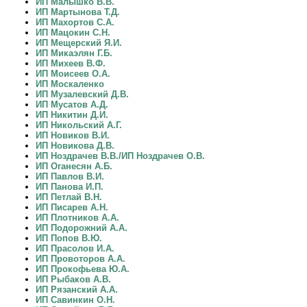
ИП Малышко В.В.
ИП Мартынова Т.Д.
ИП Махортов С.А.
ИП Мацокин С.Н.
ИП Мещерский Я.И.
ИП Микаэлян Г.Б.
ИП Михеев В.Ф.
ИП Моисеев О.А.
ИП Москаленко
ИП Музалевский Д.В.
ИП Мусатов А.Д.
ИП Никитин Д.И.
ИП Никольский А.Г.
ИП Новиков В.И.
ИП Новикова Д.В.
ИП Ноздрачев В.В./ИП Ноздрачев О.В.
ИП Оганесян А.Б.
ИП Павлов В.И.
ИП Панова И.П.
ИП Петлай В.Н.
ИП Писарев А.Н.
ИП Плотников А.А.
ИП Подорожний А.А.
ИП Попов В.Ю.
ИП Прасолов И.А.
ИП Провоторов А.А.
ИП Прокофьева Ю.А.
ИП Рыбаков А.В.
ИП Рязанский А.А.
ИП Савинкин О.Н.