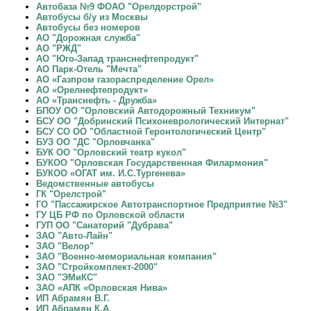
Автобаза №9 ФОАО "Орелдорстрой"
Автобусы б/у из Москвы
Автобусы без номеров
АО "Дорожная служба"
АО "РЖД"
АО "Юго-Запад транснефтепродукт"
АО Парк-Отель "Мечта"
АО «Газпром газораспределение Орел»
АО «Орелнефтепродукт»
АО «Транснефть - Дружба»
БПОУ ОО "Орловский Автодорожный Техникум"
БСУ ОО "Добринский Психоневрологический Интернат"
БСУ СО ОО "Областной Геронтологический Центр"
БУЗ ОО "ДС "Орловчанка"
БУК ОО "Орловский театр кукол"
БУКОО "Орловская Государственная Филармония"
БУКОО «ОГАТ им. И.С.Тургенева»
Ведомственные автобусы
ГК "Орелстрой"
ГО "Пассажирское Автотранспортное Предприятие №3"
ГУ ЦБ РФ по Орловской области
ГУП ОО "Санаторий "Дубрава"
ЗАО "Авто-Лайн"
ЗАО "Велор"
ЗАО "Военно-мемориальная компания"
ЗАО "Стройкомплект-2000"
ЗАО "ЭМиКС"
ЗАО «АПК «Орловская Нива»
ИП Абрамян В.Г.
ИП Абрамян К.А.