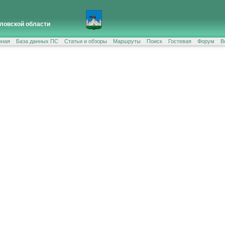
ловской области
вная
База данных ПС
Статьи и обзоры
Маршруты
Поиск
Гостевая
Форум
В