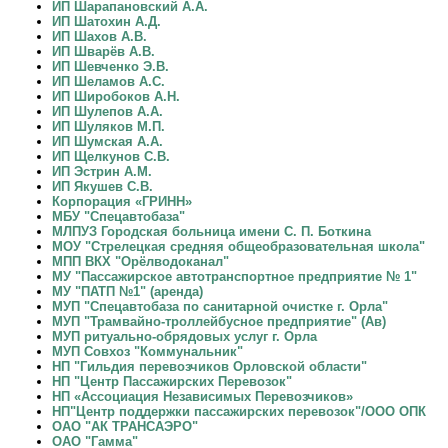
ИП Шарапановский А.А.
ИП Шатохин А.Д.
ИП Шахов А.В.
ИП Шварёв А.В.
ИП Шевченко Э.В.
ИП Шеламов А.С.
ИП Широбоков А.Н.
ИП Шулепов А.А.
ИП Шуляков М.П.
ИП Шумская А.А.
ИП Щелкунов С.В.
ИП Эстрин А.М.
ИП Якушев С.В.
Корпорация «ГРИНН»
МБУ "Спецавтобаза"
МЛПУЗ Городская больница имени С. П. Боткина
МОУ "Стрелецкая средняя общеобразовательная школа"
МПП ВКХ "Орёлводоканал"
МУ "Пассажирское автотранспортное предприятие № 1"
МУ "ПАТП №1" (аренда)
МУП "Спецавтобаза по санитарной очистке г. Орла"
МУП "Трамвайно-троллейбусное предприятие" (Ав)
МУП ритуально-обрядовых услуг г. Орла
МУП Совхоз "Коммунальник"
НП "Гильдия перевозчиков Орловской области"
НП "Центр Пассажирских Перевозок"
НП «Ассоциация Независимых Перевозчиков»
НП"Центр поддержки пассажирских перевозок"/ООО ОПК
ОАО "АК ТРАНСАЭРО"
ОАО "Гамма"