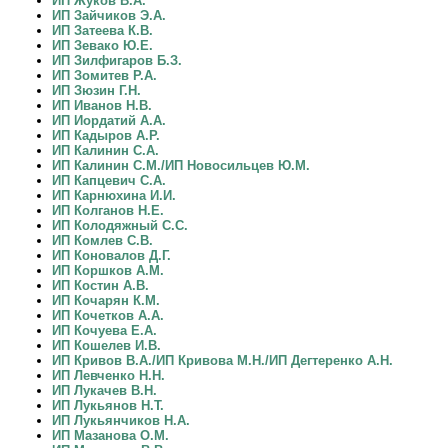
ИП Жуков В.А.
ИП Зайчиков Э.А.
ИП Затеева К.В.
ИП Зевако Ю.Е.
ИП Зилфигаров Б.З.
ИП Зомитев Р.А.
ИП Зюзин Г.Н.
ИП Иванов Н.В.
ИП Иордатий А.А.
ИП Кадыров А.Р.
ИП Калинин С.А.
ИП Калинин С.М./ИП Новосильцев Ю.М.
ИП Капцевич С.А.
ИП Карнюхина И.И.
ИП Колганов Н.Е.
ИП Колодяжный С.С.
ИП Комлев С.В.
ИП Коновалов Д.Г.
ИП Коршков А.М.
ИП Костин А.В.
ИП Кочарян К.М.
ИП Кочетков А.А.
ИП Кочуева Е.А.
ИП Кошелев И.В.
ИП Кривов В.А./ИП Кривова М.Н./ИП Дегтеренко А.Н.
ИП Левченко Н.Н.
ИП Лукачев В.Н.
ИП Лукьянов Н.Т.
ИП Лукьянчиков Н.А.
ИП Мазанова О.М.