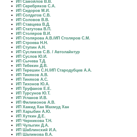
ИП Самойлов В.В.
ИП Серебряков С.А.
ИП Сидоров М.И.
ИП Солдатов С.В.
ИП Соловов В.В.
ИП Ставцева В.Д.
ИП Статутова В.П.
ИП Столяров В.И.
ИП Столярова А.В./ИП Столяров С.М.
ИП Строева Н.Н.
ИП Ступин А.Н.
ИП Сусликов С.В. / Автолайнтур
ИП Суслов Ю.И.
ИП Сычева Т.Д.
ИП Тебекин Д.В.
ИП Терешин С.Н./ИП Стародубцев А.А.
ИП Тиняков А.В.
ИП Тиняков А.С.
ИП Тихонов Ю.А.
ИП Труфанов Е.Е.
ИП Турсунов Ю.Т.
ИП Угланов И.В.
ИП Филимонов А.В.
ИП Хамид Хан Махмуд Хан
ИП Харыбин А.Ю.
ИП Хуткин Д.Е.
ИП Черникова Т.Н.
ИП Чулыгин Д.А.
ИП Шаблинский И.А.
ИП Шалимова В.А.