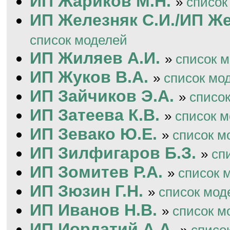
ИП Жариков М.Н.
»
список
ИП Железняк С.И./ИП Же
список моделей
ИП Жиляев А.И.
»
список 
ИП Жуков В.А.
»
список мо
ИП Зайчиков Э.А.
»
списо
ИП Затеева К.В.
»
список 
ИП Зевако Ю.Е.
»
список м
ИП Зилфигаров Б.З.
»
сп
ИП Зомитев Р.А.
»
список 
ИП Зюзин Г.Н.
»
список мод
ИП Иванов Н.В.
»
список м
ИП Иордатий А.А.
»
списо