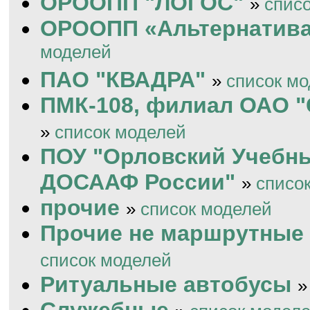
ОРООПП "ЛОГОС"
»
спис
ОРООПП «Альтернатив
моделей
ПАО "КВАДРА"
»
список м
ПМК-108, филиал ОАО "
»
список моделей
ПОУ "Орловский Учебн
ДОСААФ России"
»
списо
прочие
»
список моделей
Прочие не маршрутные
список моделей
Ритуальные автобусы
Служебные