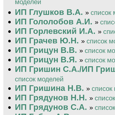
моделей
ИП Глушков В.А.
»
список 
ИП Гололобов А.И.
»
спис
ИП Горлевский И.А.
»
спи
ИП Грачев Ю.Н.
»
список м
ИП Грицун В.В.
»
список м
ИП Грицун В.Я.
»
список м
ИП Гришин С.А./ИП Гриш
список моделей
ИП Гришина Н.В.
»
список
ИП Грядунов Н.Н.
»
списо
ИП Грядунов С.А.
»
списо