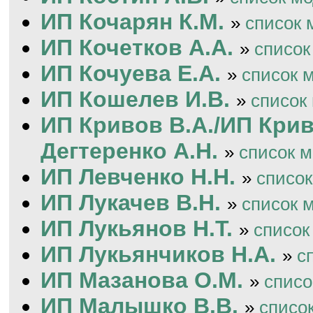
ИП Кочарян К.М.
»
список 
ИП Кочетков А.А.
»
список
ИП Кочуева Е.А.
»
список 
ИП Кошелев И.В.
»
список
ИП Кривов В.А./ИП Крив
Дегтеренко А.Н.
»
список 
ИП Левченко Н.Н.
»
списо
ИП Лукачев В.Н.
»
список 
ИП Лукьянов Н.Т.
»
список
ИП Лукьянчиков Н.А.
»
с
ИП Мазанова О.М.
»
списо
ИП Малышко В.В.
»
списо