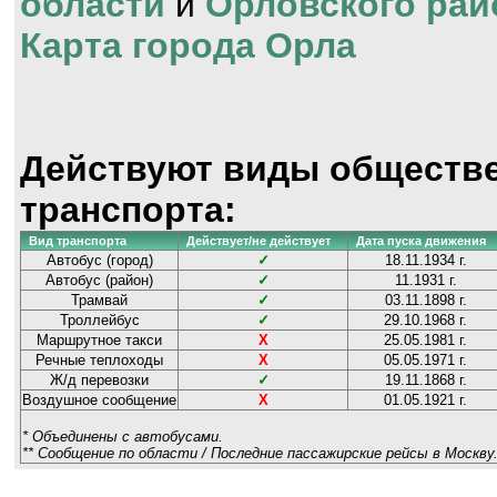
области
и
Орловского рай
Карта города Орла
Действуют виды обществ
транспорта:
Вид транспорта
Действует/не действует
Дата пуска движения
Автобус (город)
✓
18.11.1934 г.
Автобус (район)
✓
11.1931 г.
Трамвай
✓
03.11.1898 г.
Троллейбус
✓
29.10.1968 г.
Маршрутное такси
Х
25.05.1981 г.
Речные теплоходы
Х
05.05.1971 г.
Ж/д перевозки
✓
19.11.1868 г.
Воздушное сообщение
Х
01.05.1921 г.
* Объединены с автобусами.
** Сообщение по области / Последние пассажирские рейсы в Москву