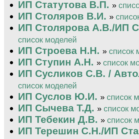
ИП Статутова В.П.
»
спис
ИП Столяров В.И.
»
списо
ИП Столярова А.В./ИП С
список моделей
ИП Строева Н.Н.
»
список 
ИП Ступин А.Н.
»
список м
ИП Сусликов С.В. / Авт
список моделей
ИП Суслов Ю.И.
»
список 
ИП Сычева Т.Д.
»
список м
ИП Тебекин Д.В.
»
список 
ИП Терешин С.Н./ИП Ста