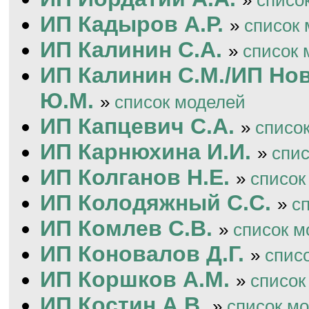
ИП Кадыров А.Р.
»
список
ИП Калинин С.А.
»
список 
ИП Калинин С.М./ИП Но
Ю.М.
»
список моделей
ИП Капцевич С.А.
»
списо
ИП Карнюхина И.И.
»
спи
ИП Колганов Н.Е.
»
список
ИП Колодяжный С.С.
»
с
ИП Комлев С.В.
»
список м
ИП Коновалов Д.Г.
»
спис
ИП Коршков А.М.
»
список
ИП Костин А.В.
»
список м