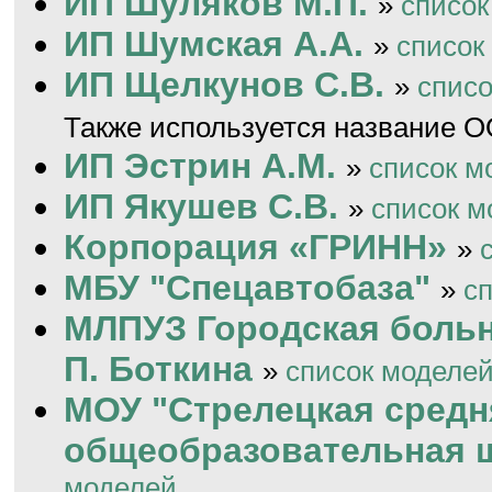
ИП Шуляков М.П.
»
список
ИП Шумская А.А.
»
список
ИП Щелкунов С.В.
»
списо
Также используется название 
ИП Эстрин А.М.
»
список м
ИП Якушев С.В.
»
список м
Корпорация «ГРИНН»
»
МБУ "Спецавтобаза"
»
с
МЛПУЗ Городская больн
П. Боткина
»
список моделе
МОУ "Стрелецкая средн
общеобразовательная 
моделей