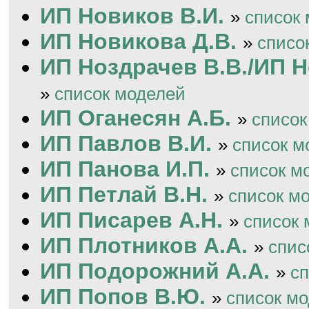
ИП Новиков В.И.
»
список
ИП Новикова Д.В.
»
списо
ИП Ноздрачев В.В./ИП Н
»
список моделей
ИП Оганесян А.Б.
»
список
ИП Павлов В.И.
»
список м
ИП Панова И.П.
»
список м
ИП Петлай В.Н.
»
список м
ИП Писарев А.Н.
»
список 
ИП Плотников А.А.
»
спис
ИП Подорожний А.А.
»
с
ИП Попов В.Ю.
»
список м