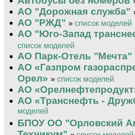
Автобусы без номеров
АО "Дорожная служба"
АО "РЖД"
»
список моделей
АО "Юго-Запад трансне
список моделей
АО Парк-Отель "Мечта"
АО «Газпром газораспр
Орел»
»
список моделей
АО «Орелнефтепродукт
АО «Транснефть - Друж
моделей
БПОУ ОО "Орловский 
Техникум"
»
список моделей