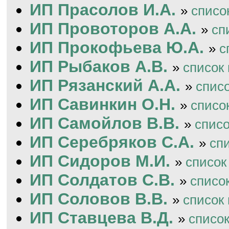
ИП Прасолов И.А.
»
списо
ИП Провоторов А.А.
»
сп
ИП Прокофьева Ю.А.
»
с
ИП Рыбаков А.В.
»
список
ИП Рязанский А.А.
»
спис
ИП Савинкин О.Н.
»
списо
ИП Самойлов В.В.
»
спис
ИП Серебряков С.А.
»
сп
ИП Сидоров М.И.
»
список
ИП Солдатов С.В.
»
списо
ИП Соловов В.В.
»
список
ИП Ставцева В.Д.
»
списо