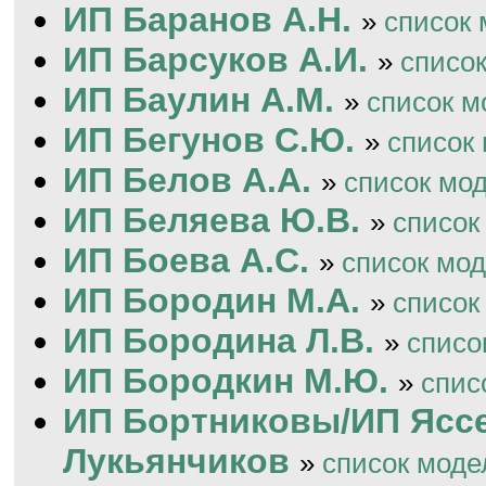
ИП Баранов А.Н.
»
список
ИП Барсуков А.И.
»
списо
ИП Баулин А.М.
»
список м
ИП Бегунов С.Ю.
»
список
ИП Белов А.А.
»
список мо
ИП Беляева Ю.В.
»
список
ИП Боева А.С.
»
список мо
ИП Бородин М.А.
»
список
ИП Бородина Л.В.
»
списо
ИП Бородкин М.Ю.
»
спис
ИП Бортниковы/ИП Ясс
Лукьянчиков
»
список моде