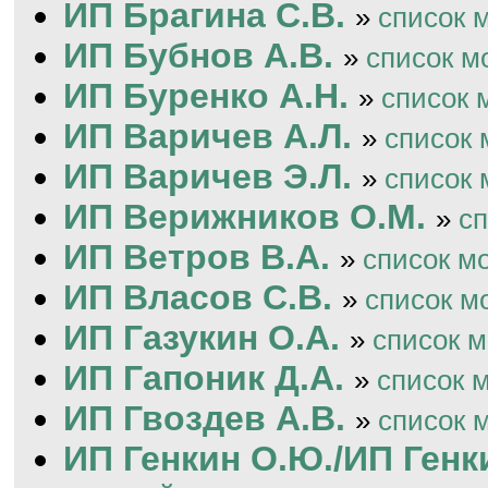
ИП Брагина С.В.
»
список 
ИП Бубнов А.В.
»
список м
ИП Буренко А.Н.
»
список 
ИП Варичев А.Л.
»
список 
ИП Варичев Э.Л.
»
список 
ИП Верижников О.М.
»
с
ИП Ветров В.А.
»
список м
ИП Власов С.В.
»
список м
ИП Газукин О.А.
»
список 
ИП Гапоник Д.А.
»
список 
ИП Гвоздев А.В.
»
список 
ИП Генкин О.Ю./ИП Генк