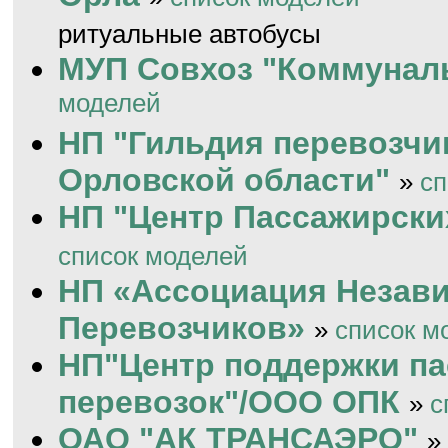
ритуальные автобусы
МУП Совхоз "Коммунал
моделей
НП "Гильдия перевозчи
Орловской области"
»
сп
НП "Центр Пассажирски
список моделей
НП «Ассоциация Незав
Перевозчиков»
»
список м
НП"Центр поддержки п
перевозок"/ООО ОПК
»
с
ОАО "АК ТРАНСАЭРО"
»