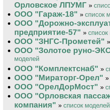
Орловское ЛПУМГ
»
спис
ООО "Гараж-18"
»
список 
ООО "Дорожно-эксплуа
предприятие-57"
»
список
ООО "ЗНГС-Прометей"
ООО "Золотое руно-ЭК
моделей
ООО "Комплектснаб"
»
с
ООО "Мираторг-Орел"
ООО "ОрелДорМост"
»
с
ООО "Орловская пасса
компания"
»
список моделей