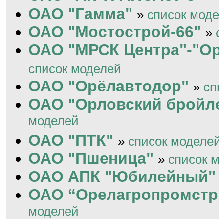
ОАО "Гамма"
»
список мод
ОАО "Мостострой-66"
»
ОАО "МРСК Центра"-"Ор
список моделей
ОАО "Орёлавтодор"
»
сп
ОАО "Орловский бройл
моделей
ОАО "ПТК"
»
список моделе
ОАО "Пшеница"
»
список 
ОАО АПК "Юбилейный"
ОАО “Орелагропромстр
моделей