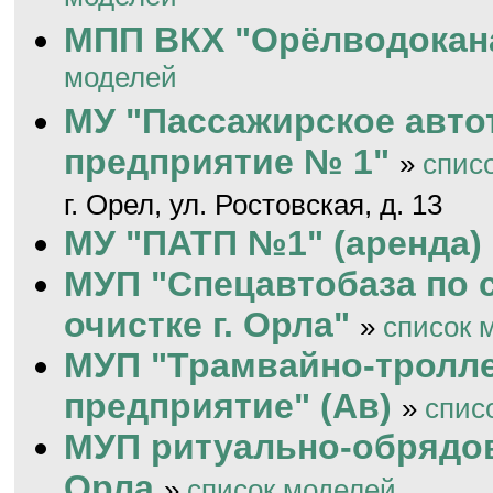
МПП ВКХ "Орёлводокан
моделей
МУ "Пассажирское авто
предприятие № 1"
»
спис
г. Орел, ул. Ростовская, д. 13
МУ "ПАТП №1" (аренда)
МУП "Спецавтобаза по 
очистке г. Орла"
»
список 
МУП "Трамвайно-тролл
предприятие" (Ав)
»
спис
МУП ритуально-обрядов
Орла
»
список моделей