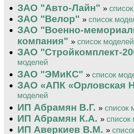
ЗАО "Авто-Лайн"
»
список
ЗАО "Велор"
»
список моде
ЗАО "Военно-мемориал
компания"
»
список моделей
ЗАО "Стройкомплект-20
моделей
ЗАО "ЭМиКС"
»
список мод
ЗАО «АПК «Орловская 
моделей
ИП Абрамян В.Г.
»
список 
ИП Абрамян К.А.
»
список
ИП Аверкиев В.М.
»
списо