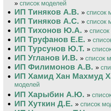
»
список моделей
ИП Тиняков А.В.
»
список 
ИП Тиняков А.С.
»
список 
ИП Тихонов Ю.А.
»
список
ИП Труфанов Е.Е.
»
списо
ИП Турсунов Ю.Т.
»
списо
ИП Угланов И.В.
»
список 
ИП Филимонов А.В.
»
спи
ИП Хамид Хан Махмуд Х
моделей
ИП Харыбин А.Ю.
»
списо
ИП Хуткин Д.Е.
»
список мо