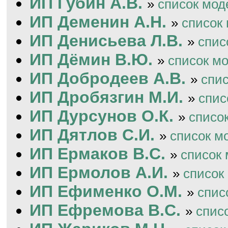
ИП Губин А.В.
»
список мод
ИП Деменин А.Н.
»
список
ИП Денисьева Л.В.
»
спис
ИП Дёмин В.Ю.
»
список м
ИП Добродеев А.В.
»
спи
ИП Дробязгин М.И.
»
спис
ИП Дурсунов О.К.
»
списо
ИП Дятлов С.И.
»
список м
ИП Ермаков В.С.
»
список
ИП Ермолов А.И.
»
список
ИП Ефименко О.М.
»
спис
ИП Ефремова В.С.
»
спис