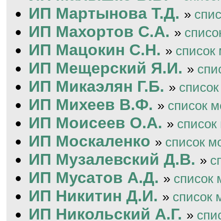
ИП Мартынова Т.Д.
»
спи
ИП Махортов С.А.
»
списо
ИП Мацокин С.Н.
»
список
ИП Мещерский Я.И.
»
спи
ИП Микаэлян Г.Б.
»
список
ИП Михеев В.Ф.
»
список 
ИП Моисеев О.А.
»
список
ИП Москаленко
»
список м
ИП Музалевский Д.В.
»
с
ИП Мусатов А.Д.
»
список 
ИП Никитин Д.И.
»
список 
ИП Никольский А.Г.
»
спи