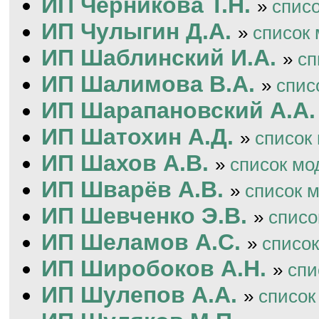
ИП Черникова Т.Н.
»
спис
ИП Чулыгин Д.А.
»
список
ИП Шаблинский И.А.
»
сп
ИП Шалимова В.А.
»
спис
ИП Шарапановский А.А.
ИП Шатохин А.Д.
»
список
ИП Шахов А.В.
»
список мо
ИП Шварёв А.В.
»
список 
ИП Шевченко Э.В.
»
списо
ИП Шеламов А.С.
»
списо
ИП Широбоков А.Н.
»
спи
ИП Шулепов А.А.
»
список