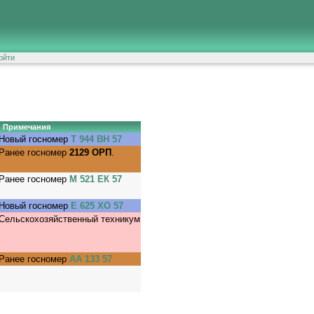
ойти
Примечания
Новый госномер
Т 944 ВН 57
Ранее госномер
2129 ОРП
.
Ранее госномер
М 521 ЕК 57
Новый госномер
Е 625 ХО 57
Сельскохозяйственный техникум
Ранее госномер
АА 133 57