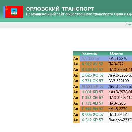
ОРЛОВСКИЙ ТРАНСПОРТ
Неофициальный сайт общественного транспорта Орла и Ор
Гла
Госномер
Модель
Ав
АА 133 57
КАвЗ-3270
Ав
А 917 АУ 57
ПАЗ-672
Ав
В 629 ЕК 57
ПАЗ-32051-11
Ав
Е 625 ХО 57
ЛиАЗ-5256.5
Ав
К 731 ОК 57
ГАЗ-322100
Ав
М 521 ЕК 57
ЛиАЗ-5256.5
Ав
Н 001 КВ 57
КАвЗ-3976-01
Ав
Т 152 СЕ 57
ПАЗ-3205-110
Ав
Т 732 АВ 57
ПАЗ-3205
Ав
Т 944 ВН 57
КАвЗ-3270
Ав
Х 006 ХО 57
ПАЗ-32054
Ав
Х 542 КР 57
Луидор-22323