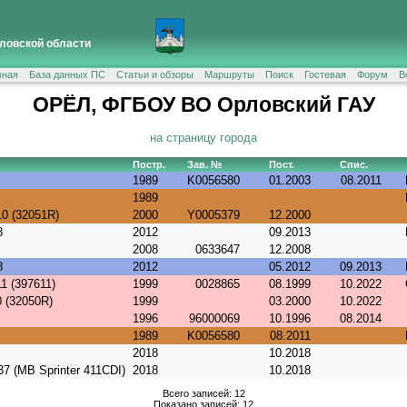
ловской области
вная
База данных ПС
Статьи и обзоры
Маршруты
Поиск
Гостевая
Форум
В
ОРЁЛ, ФГБОУ ВО Орловский ГАУ
на страницу города
Постр.
Зав. №
Пост.
Спис.
1989
K0056580
01.2003
08.2011
1989
0 (32051R)
2000
Y0005379
12.2000
8
2012
09.2013
2008
0633647
12.2008
8
2012
05.2012
09.2013
1 (397611)
1999
0028865
08.1999
10.2022
 (32050R)
1999
03.2000
10.2022
1996
96000069
10.1996
08.2014
1989
K0056580
08.2011
2018
10.2018
7 (MB Sprinter 411CDI)
2018
10.2018
Всего записей: 12
Показано записей: 12