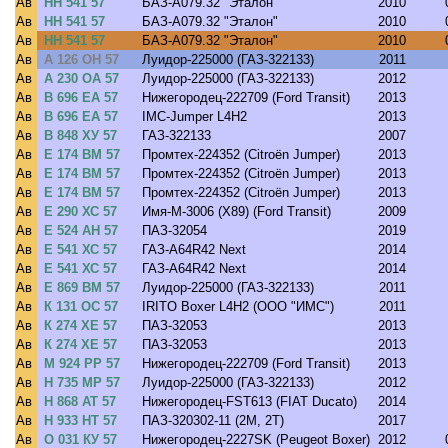
Ав
НН 541 57
БАЗ-А079.32 "Эталон"
2010
Ав
НН 541 57
БАЗ-А079.32 "Эталон"
2010
Ав
НН 541 57
БАЗ-А079.32 "Эталон"
2010
Ав
А 126 ОН 57
Луидор-225000 (ГАЗ-322133)
2011
Ав
А 230 ОА 57
Луидор-225000 (ГАЗ-322133)
2012
Ав
В 696 ЕА 57
Нижегородец-222709 (Ford Transit)
2013
Ав
В 696 ЕА 57
IMC-Jumper L4H2
2013
Ав
В 848 ХУ 57
ГАЗ-322133
2007
Ав
Е 174 ВМ 57
Промтех-224352 (Citroёn Jumper)
2013
Ав
Е 174 ВМ 57
Промтех-224352 (Citroёn Jumper)
2013
Ав
Е 174 ВМ 57
Промтех-224352 (Citroёn Jumper)
2013
Ав
Е 290 ХС 57
Имя-М-3006 (X89) (Ford Transit)
2009
Ав
Е 524 АН 57
ПАЗ-32054
2019
Ав
Е 541 ХС 57
ГАЗ-A64R42 Next
2014
Ав
Е 541 ХС 57
ГАЗ-A64R42 Next
2014
Ав
Е 869 ВМ 57
Луидор-225000 (ГАЗ-322133)
2011
Ав
К 131 ОС 57
IRITO Boxer L4H2 (ООО "ИМС")
2011
Ав
К 274 ХЕ 57
ПАЗ-32053
2013
Ав
К 274 ХЕ 57
ПАЗ-32053
2013
Ав
М 924 РР 57
Нижегородец-222709 (Ford Transit)
2013
Ав
Н 735 МР 57
Луидор-225000 (ГАЗ-322133)
2012
Ав
Н 868 АТ 57
Нижегородец-FST613 (FIAT Ducato)
2014
Ав
Н 933 НТ 57
ПАЗ-320302-11 (2M, 2T)
2017
Ав
О 031 КУ 57
Нижегородец-2227SK (Peugeot Boxer)
2012