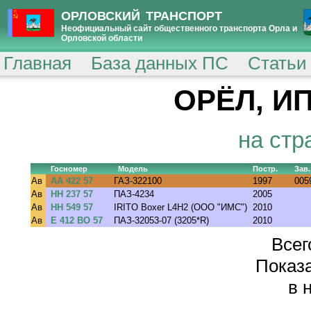
ОРЛОВСКИЙ ТРАНСПОРТ
Неофициальный сайт общественного транспорта Орла и
Орловской области
Главная
База данных ПС
Статьи
ОРЁЛ, ИП
на стр
Госномер
Модель
Постр.
Зав
Ав
АА 422 57
ГАЗ-322100
1997
005
Ав
НН 237 57
ПАЗ-4234
2005
Ав
НН 549 57
IRITO Boxer L4H2 (ООО "ИМС")
2010
Ав
Е 412 ВО 57
ПАЗ-32053-07 (3205*R)
2010
Всег
Показа
в 