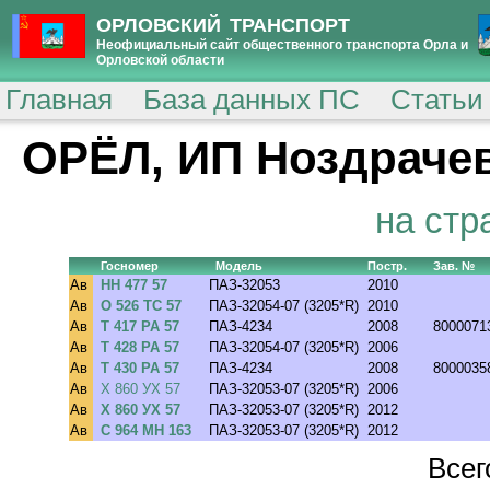
ОРЛОВСКИЙ ТРАНСПОРТ
Неофициальный сайт общественного транспорта Орла и
Орловской области
Главная
База данных ПС
Статьи
ОРЁЛ, ИП Ноздрачев
на стр
Госномер
Модель
Постр.
Зав. №
Ав
НН 477 57
ПАЗ-32053
2010
Ав
О 526 ТС 57
ПАЗ-32054-07 (3205*R)
2010
Ав
Т 417 РА 57
ПАЗ-4234
2008
8000071
Ав
Т 428 РА 57
ПАЗ-32054-07 (3205*R)
2006
Ав
Т 430 РА 57
ПАЗ-4234
2008
8000035
Ав
Х 860 УХ 57
ПАЗ-32053-07 (3205*R)
2006
Ав
Х 860 УХ 57
ПАЗ-32053-07 (3205*R)
2012
Ав
С 964 МН 163
ПАЗ-32053-07 (3205*R)
2012
Всег