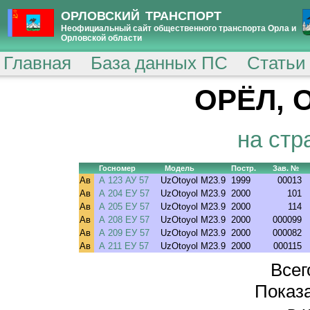
ОРЛОВСКИЙ ТРАНСПОРТ
Неофициальный сайт общественного транспорта Орла и
Орловской области
Главная
База данных ПС
Статьи
ОРЁЛ, 
на стр
Госномер
Модель
Постр.
Зав. №
Ав
А 123 АУ 57
UzOtoyol M23.9
1999
00013
Ав
А 204 ЕУ 57
UzOtoyol M23.9
2000
101
Ав
А 205 ЕУ 57
UzOtoyol M23.9
2000
114
Ав
А 208 ЕУ 57
UzOtoyol M23.9
2000
000099
Ав
А 209 ЕУ 57
UzOtoyol M23.9
2000
000082
Ав
А 211 ЕУ 57
UzOtoyol M23.9
2000
000115
Всег
Показа