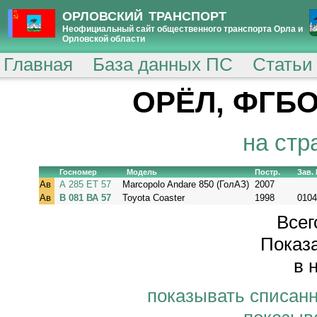
ОРЛОВСКИЙ ТРАНСПОРТ
Неофициальный сайт общественного транспорта Орла и
Орловской области
Главная
База данных ПС
Статьи
ОРЁЛ, ФГБО
на стр
Госномер
Модель
Постр.
Зав.
Ав
А 285 ЕТ 57
Marcopolo Andare 850 (ГолАЗ)
2007
Ав
В 081 ВА 57
Toyota Coaster
1998
0104
Всег
Показа
в 
показывать списан