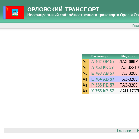
ОРЛОВСКИЙ ТРАНСПОРТ
Неофициальный сайт общественного транспорта Орла и Ор
Гла
Госномер
Модель
Ав
А 462 ОР 57
ЛАЗ-699Р
Ав
А 753 КК 57
ГАЗ-32210
Ав
Е 763 АВ 57
ПАЗ-3205
Ав
Е 764 АВ 57
ПАЗ-3205
Ав
Р 335 РЕ 57
ПАЗ-3205
Ав
Х 755 КР 57
ИАЦ 1767
Главная