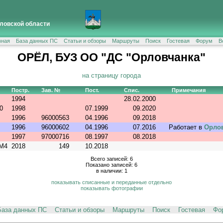
ловской области
вная
База данных ПС
Статьи и обзоры
Маршруты
Поиск
Гостевая
Форум
В
ОРЁЛ, БУЗ ОО "ДС "Орловчанка"
на страницу города
Постр.
Зав. №
Пост.
Спис.
Примечания
1994
28.02.2000
0
1998
07.1999
09.2020
1996
96000563
04.1996
09.2018
1996
96000602
04.1996
07.2016
Работает в
Орлов
1997
97000716
08.1997
08.2018
M4
2018
149
10.2018
Всего записей: 6
Показано записей: 6
в наличии: 1
показывать списанные и переданные отдельно
показывать фотографии
База данных ПС
Статьи и обзоры
Маршруты
Поиск
Гостевая
Фо