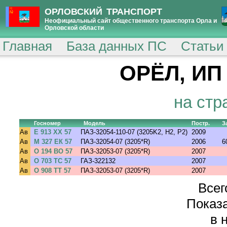
ОРЛОВСКИЙ ТРАНСПОРТ
Неофициальный сайт общественного транспорта Орла и
Орловской области
Главная
База данных ПС
Статьи
ОРЁЛ, ИП 
на стр
Госномер
Модель
Постр.
З
Ав
Е 913 ХХ 57
ПАЗ-32054-110-07 (3205K2, H2, P2)
2009
Ав
М 327 ЕК 57
ПАЗ-32054-07 (3205*R)
2006
6
Ав
О 194 ВО 57
ПАЗ-32053-07 (3205*R)
2007
Ав
О 703 ТС 57
ГАЗ-322132
2007
Ав
О 908 ТТ 57
ПАЗ-32053-07 (3205*R)
2007
Всег
Показа
в 