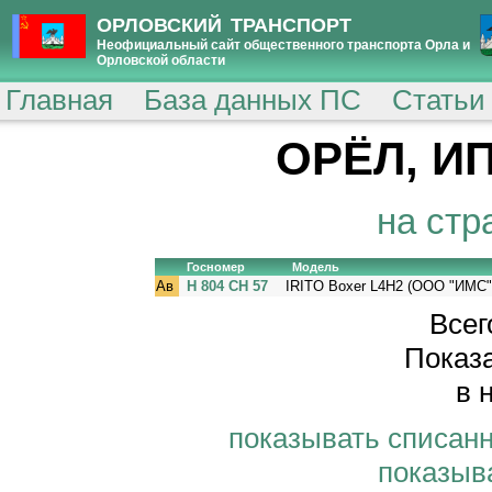
ОРЛОВСКИЙ ТРАНСПОРТ
Неофициальный сайт общественного транспорта Орла и
Орловской области
Главная
База данных ПС
Статьи
ОРЁЛ, ИП
на стр
Госномер
Модель
Ав
Н 804 СН 57
IRITO Boxer L4H2 (ООО "ИМС"
Всег
Показа
в 
показывать списан
показыв