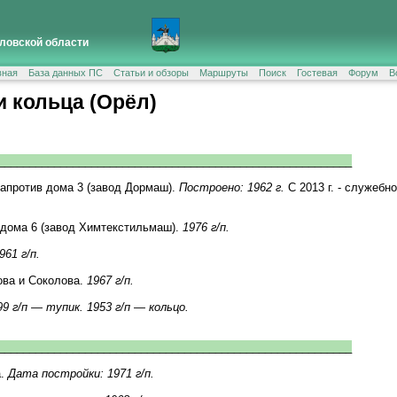
ловской области
вная
База данных ПС
Статьи и обзоры
Маршруты
Поиск
Гостевая
Форум
В
и кольца (Орёл)
_________________________________________________________
напротив дома 3 (завод Дормаш).
Построено: 1962 г.
С 2013 г. - служебно
 дома 6 (завод Химтекстильмаш).
1976 г/п.
961 г/п.
ова и Соколова.
1967 г/п.
99 г/п — тупик. 1953 г/п — кольцо.
_________________________________________________________
а.
Дата постройки: 1971 г/п.