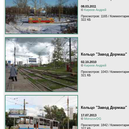
08.03.2011
©
Kиpeeв Aндpeй
Просмотров: 1165 / Комментарие
322 КБ
Кольцо "Завод Дормаш"
02.10.2010
©
Kиpeeв Aндpeй
Просмотров: 1043 / Комментарие
321 КБ
Кольцо "Завод Дормаш"
17.07.2013
©
MorozovDG
Просмотров: 1842 / Комментари
327 КБ