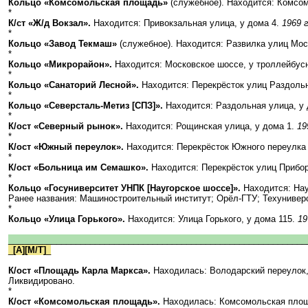
Кольцо «Комсомольская площадь»
(служебное). Находится: Комс
*
К/ст «Ж/д Вокзал».
Находится: Привокзальная улица, у дома 4.
1969 г
*
Кольцо «Завод Текмаш»
(служебное). Находится: Развилка улиц Мо
*
Кольцо «Микрорайон».
Находится: Московское шоссе, у троллейбус
*
Кольцо «Санаторий Лесной».
Находится: Перекрёсток улиц Раздоль
*
Кольцо «Северсталь-Метиз [СПЗ]».
Находится: Раздольная улица, у 
*
К/ост «Северный рынок».
Находится: Рощинская улица, у дома 1.
19
*
К/ост «Южный переулок».
Находится: Перекрёсток Южного переулка
*
К/ост «Больница им Семашко».
Находится: Перекрёсток улиц Прибо
*
Кольцо «Госуниверситет УНПК [Наугорское шоссе]».
Находится: Нау
Ранее названия: Машиностроительный институт; Орёл-ГТУ; Техуниверс
*
Кольцо «Улица Горького».
Находится: Улица Горького, у дома 115.
19
______________________________________________________________
_
[А][М/Т]
_
К/ост «Площадь Карла Маркса».
Находилась: Володарский переулок,
Ликвидировано.
*
К/ост «Комсомольская площадь».
Находилась: Комсомольская пло