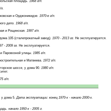
омольская площадь.
1968 г/п.
/п.
сковская и Орджоникидзе.
1970-е г/п.
ного депо.
1968 г/п.
ная и Рощинская.
1997 г/п.
дома 105 (сталепрокатный завод).
1970 - 2013 гг.
Не эксплуатируется.
97 - 2009 гг.
Не эксплуатируется.
 и Паровозной улицы.
1985 г/п.
ростроительная и Матвеева.
1972 г/п.
горское шоссе, у дома 90.
1980 г/п.
итет.
75 г/п.
_________________________________________________________
 у дома 5.
Дата эксплуатации: конец 1970-х - начало 2000-х.
щадь.
начало 1950-х - 2005 г.