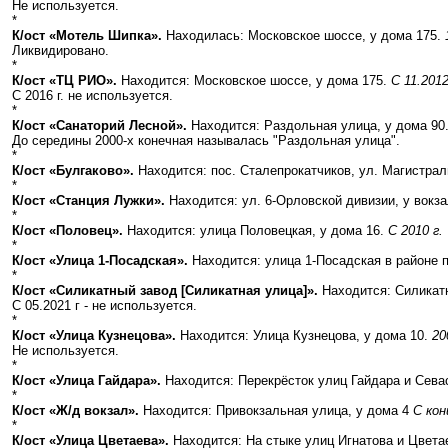
Не используется.
*
К/ост «Мотель Шипка».
Находилась: Московское шоссе, у дома 175.
Ликвидировано.
*
К/ост «ТЦ РИО».
Находится: Московское шоссе, у дома 175.
С 11.2012
С 2016 г. не используется.
*
К/ост «Санаторий Лесной».
Находится: Раздольная улица, у дома 90
До середины 2000-х конечная называлась "Раздольная улица".
*
К/ост «Булгаково».
Находится: пос. Сталепрокатчиков, ул. Магистра
*
К/ост «Станция Лужки».
Находится: ул. 6-Орловской дивизии, у вокз
*
К/ост «Половец».
Находится: улица Половецкая, у дома 16.
С 2010 г.
*
К/ост «Улица 1-Посадская».
Находится: улица 1-Посадская в районе 
*
К/ост «Силикатный завод [Силикатная улица]».
Находится: Силикатн
С 05.2021 г - не используется.
*
К/ост «Улица Кузнецова».
Находится: Улица Кузнецова, у дома 10.
20
Не используется.
*
К/ост «Улица Гайдара».
Находится: Перекрёсток улиц Гайдара и Сева
*
К/ост «Ж/д вокзал».
Находится: Привокзальная улица, у дома 4
С кон
*
К/ост «Улица Цветаева».
Находится: На стыке улиц Игнатова и Цвета