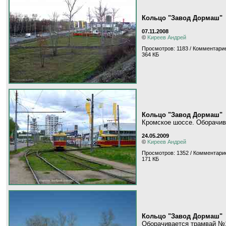
Кольцо "Завод Дормаш"
07.11.2008
©
Kиpeeв Aндpeй
Просмотров: 1183 / Комментарие
364 КБ
Кольцо "Завод Дормаш"
Кромское шоссе. Оборачив
24.05.2009
©
Kиpeeв Aндpeй
Просмотров: 1352 / Комментарие
171 КБ
Кольцо "Завод Дормаш"
Оборачивается трамвай №1