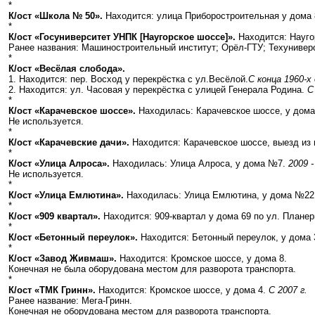
*
К/ост «Школа № 50».
Находится: улица Приборостроительная у дома
*
К/ост «Госуниверситет УНПК [Наугорское шоссе]».
Находится: Науго
Ранее названия: Машиностроительный институт; Орёл-ГТУ; Техуниверс
*
К/ост «Весёлая слобода».
1. Находится: пер. Восход у перекрёстка с ул.Весёлой.
С конца 1960-х
2. Находится: ул. Часовая у перекрёстка с улицей Генерала Родина.
С
*
К/ост «Карачевское шоссе».
Находилась: Карачевское шоссе, у дома
Не используется.
*
К/ост «Карачевские дачи».
Находится: Карачевское шоссе, выезд из 
*
К/ост «Улица Алроса».
Находилась: Улица Алроса, у дома №7.
2009 -
Не используется.
*
К/ост «Улица Емлютина».
Находилась: Улица Емлютина, у дома №22
*
К/ост «909 квартал».
Находится: 909-квартал у дома 69 по ул. Плане
*
К/ост «Бетонный переулок».
Находится: Бетонный переулок, у дома 
*
К/ост «Завод Живмаш».
Находится: Кромское шоссе, у дома 8.
Конечная не была оборудована местом для разворота транспорта.
*
К/ост «ТМК Гринн».
Находится: Кромское шоссе, у дома 4.
С 2007 г.
Ранее название: Мега-Гринн.
Конечная не оборудована местом для разворота транспорта.