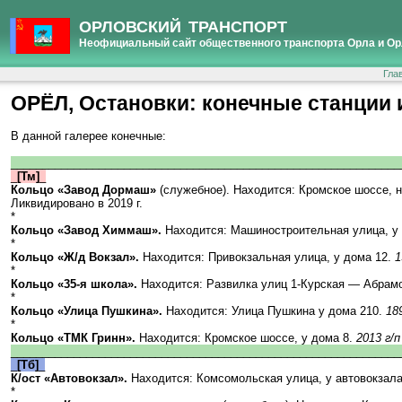
ОРЛОВСКИЙ ТРАНСПОРТ
Неофициальный сайт общественного транспорта Орла и Ор
Гла
ОРЁЛ, Остановки: конечные станции 
В данной галерее конечные:
______________________________________________________________
_
[Тм]
_
Кольцо «Завод Дормаш»
(служебное). Находится: Кромское шоссе, 
Ликвидировано в 2019 г.
*
Кольцо «Завод Химмаш».
Находится: Машиностроительная улица, у
*
Кольцо «Ж/д Вокзал».
Находится: Привокзальная улица, у дома 12.
1
*
Кольцо «35-я школа».
Находится: Развилка улиц 1-Курская — Абрам
*
Кольцо «Улица Пушкина».
Находится: Улица Пушкина у дома 210.
18
*
Кольцо «ТМК Гринн».
Находится: Кромское шоссе, у дома 8.
2013 г/п
______________________________________________________________
_
[Тб]
_
К/ост «Автовокзал».
Находится: Комсомольская улица, у автовокзал
*