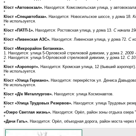
*
К/ост «Автовокзал».
Находится: Комсомольская улица, у автовокзал
*
К/ост «Спецавтобаза».
Находится: Новосильское шоссе, у дома 18.
К
Не используется.
*
К/ост «ПАТП-1».
Находится: Ростовская улица, у дома 13.
С начала 19
*
К/ост «Ливенская АЗС».
Находится: Ливенская улица, у дома 72.
С к
*
К/ост «Микрорайон Ботаника».
1. Находится: улица 5-Орловской стрелковой дивизии, у дома 2.
2009 -
2. Находится: улица 5-Орловской стрелковой дивизии, у дома 12.
С 10
*
К/ост «Аэропорт».
Находится: Кромская улица, 12 (бывший аэропорт)
Не используется.
*
К/ост «Улица Германо».
Находится: перекрёсток ул. Дениса Давыдов
Не используется.
*
К/ост «Д/к Металлургов».
Находится: улица Космонавтов.
*
К/ост «Улица Трудовых Резервов».
Находится: улица Трудовых резе
*
«Озеро Светлая жизнь».
Находится: Орёл, район зоны отдыха озера 
*
«Дачи Гать».
Находится: Орёл, объездная дорога, район моста через