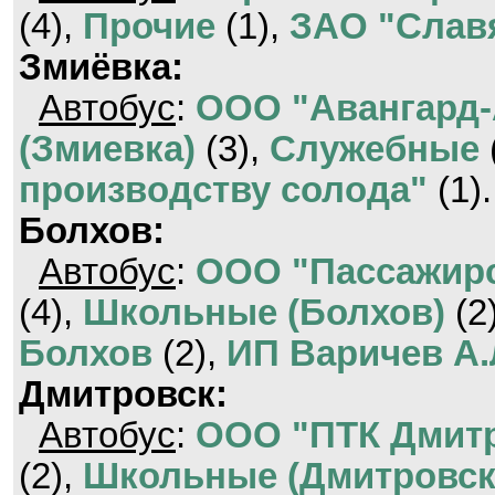
(4),
Прочие
(1),
ЗАО "Слав
Змиёвка:
Автобус
:
ООО "Авангард-
(Змиевка)
(3),
Служебные
производству солода"
(1).
Болхов:
Автобус
:
ООО "Пассажирс
(4),
Школьные (Болхов)
(2
Болхов
(2),
ИП Варичев А.
Дмитровск:
Автобус
:
ООО "ПТК Дмитр
(2),
Школьные (Дмитровск