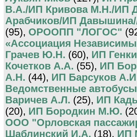
В.А./ИП Кривова М.Н./ИП 
Арабчиков/ИП Давышина/
(95),
ОРООПП "ЛОГОС"
(9
«Ассоциация Независимы
Грачев Ю.Н.
(60),
ИП Генки
Кочетков А.А.
(55),
ИП Бор
А.Н.
(44),
ИП Барсуков А.И
Ведомственные автобусы
Варичев А.Л.
(25),
ИП Кады
(20),
ИП Бородкин М.Ю.
(2
ООО "Орловская пассажи
Шаблинский И.А.
(18),
ИП 