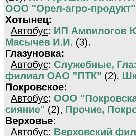
ООО "Орел-агро-продукт"
Хотынец:
Автобус
:
ИП Ампилогов Ю
Масычев И.И.
(3).
Глазуновка:
Автобус
:
Служебные, Гла
филиал ОАО "ПТК"
(2),
Шк
Покровское:
Автобус
:
ООО "Покровска
сияние"
(2),
Прочие, Покр
Верховье:
Автобус
:
Верховский фил