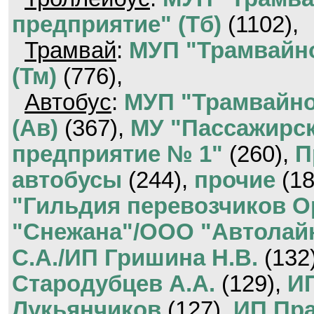
предприятие" (Тб)
(1102),
Трамвай
:
МУП "Трамвайно
(Тм)
(776),
Автобус
:
МУП "Трамвайно
(Ав)
(367),
МУ "Пассажирск
предприятие № 1"
(260),
П
автобусы
(244),
прочие
(18
"Гильдия перевозчиков О
"Снежана"/ООО "Автолай
С.А./ИП Гришина Н.В.
(132
Стародубцев А.А.
(129),
И
Лукьянчиков
(127),
ИП Пра