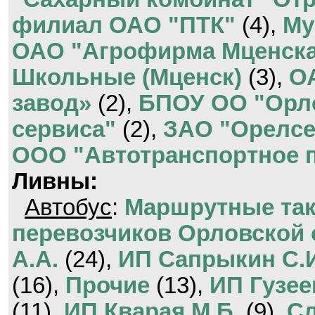
филиал ОАО "ПТК"
(4),
Му
ОАО "Агрофирма Мценск
Школьные (Мценск)
(3),
О
завод»
(2),
БПОУ ОО "Орло
сервиса"
(2),
ЗАО "Орелс
ООО "Автотранспортное 
Ливны:
Автобус
:
Маршрутные та
перевозчиков Орловской 
А.А.
(24),
ИП Сапрыкин С.
(16),
Прочие
(13),
ИП Гузее
(11),
ИП Кварая М.Б.
(9),
Сл