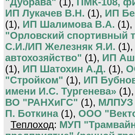
"Дубрава"
(1),
ПМК-108, ф
ИП Лукачев В.Н.
(1),
ИП Бе
(1),
ИП Шалимова В.А.
(1),
"Орловский спортивный 
С.И./ИП Железняк Я.И.
(1)
автохозяйство"
(1),
ИП Аш
(1),
ИП Шатохин А.Д.
(1),
О
"Стройком"
(1),
ИП Бубнов
имени И.С. Тургенева»
(1)
ВО "РАНХиГС"
(1),
МЛПУЗ 
П. Боткина
(1),
ООО "Вект
Теплоход
:
МУП "Трамвайн