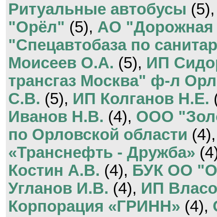
Ритуальные автобусы
(5)
"Орёл"
(5),
АО "Дорожная
"Спецавтобаза по санитар
Моисеев О.А.
(5),
ИП Сидо
трансгаз Москва" ф-л Ор
С.В.
(5),
ИП Колганов Н.Е.
Иванов Н.В.
(4),
ООО "Зол
по Орловской области
(4)
«Транснефть - Дружба»
(4
Костин А.В.
(4),
БУК ОО "О
Угланов И.В.
(4),
ИП Власо
Корпорация «ГРИНН»
(4),