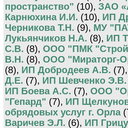
пространство"
(10),
ЗАО «
Карнюхина И.И.
(10),
ИП Д
Черникова Т.Н.
(9),
МУ "ПА
Лукьянчиков Н.А.
(8),
ИП Т
С.В.
(8),
ООО "ПМК "Строй
В.Н.
(8),
ООО "Мираторг-О
(8),
ИП Добродеев А.В.
(7)
Д.Е.
(7),
ИП Шевченко Э.В.
ИП Боева А.С.
(7),
ООО "О
"Гепард"
(7),
ИП Щелкунов
обрядовых услуг г. Орла
(
Варичев Э.Л.
(6),
ИП Грицу