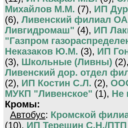
Михайлов М.М.
(7),
ИП Дур
(6),
Ливенский филиал ОА
Ливгидромаш"
(4),
ИП Лак
"Газпром газораспределе
Неказаков Ю.М.
(3),
ИП Гон
(3),
Школьные (Ливны)
(2)
Ливенский дор. отдел фи
(2),
ИП Костин С.Л.
(2),
ООО
МУКП "Ливенское"
(1),
Не
Кромы:
Автобус
:
Кромской фили
(10),
ИП Терешин С.Н./ПТП 