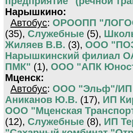
предприятие" (речной тра
Нарышкино:
Автобус
:
ОРООПП "ЛОГО
(35),
Служебные
(5),
Школ
Жиляев В.В.
(3),
ООО "ПОЗ
Нарышкинский филиал О
ПМК"
(1),
ООО "АПК Юнос
Мценск:
Автобус
:
ООО "Эльф"/ИП
Аниканов Ю.В.
(17),
ИП Ки
ООО "Мценская Транспор
(12),
Служебные
(8),
ИП Те
"Сахарный комбинат "От