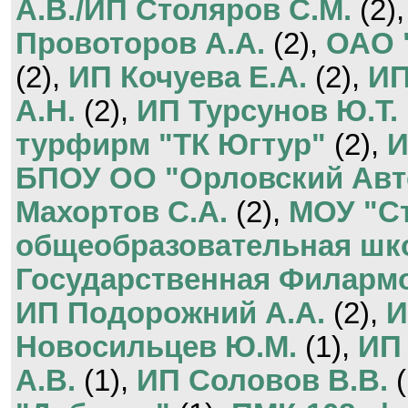
А.В./ИП Столяров С.М.
(2)
Провоторов А.А.
(2),
ОАО 
(2),
ИП Кочуева Е.А.
(2),
ИП
А.Н.
(2),
ИП Турсунов Ю.Т.
турфирм "ТК Югтур"
(2),
И
БПОУ ОО "Орловский Авт
Махортов С.А.
(2),
МОУ "С
общеобразовательная шк
Государственная Филарм
ИП Подорожний А.А.
(2),
И
Новосильцев Ю.М.
(1),
ИП 
А.В.
(1),
ИП Соловов В.В.
(