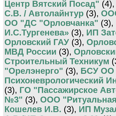
Центр Вятский Посад"
(4)
С.В. / Автолайнтур
(3),
ООО
ОО "ДС "Орловчанка"
(3),
И.С.Тургенева»
(3),
ИП Зат
Орловский ГАУ
(3),
Орлов
МВД России
(3),
Орловски
Строительный Техникум
(
"Орелэнерго"
(3),
БСУ ОО
Психоневрологический Ин
(3),
ГО "Пассажирское Ав
№3"
(3),
ООО "Ритуальная
Кошелев И.В.
(3),
ИП Муза