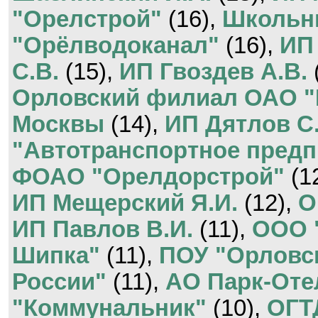
"Орелстрой"
(16),
Школьн
"Орёлводоканал"
(16),
ИП 
С.В.
(15),
ИП Гвоздев А.В.
Орловский филиал ОАО "
Москвы
(14),
ИП Дятлов С.
"Автотранспортное предп
ФОАО "Орелдорстрой"
(1
ИП Мещерский Я.И.
(12),
О
ИП Павлов В.И.
(11),
ООО 
Шипка"
(11),
ПОУ "Орловс
России"
(11),
АО Парк-Оте
"Коммунальник"
(10),
ОГТ