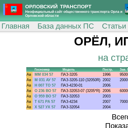
ОРЛОВСКИЙ ТРАНСПОРТ
Неофициальный сайт общественного транспорта Орла и
Орловской области
Главная
База данных ПС
Статьи
ОРЁЛ, ИП
на стр
Госномер
Модель
Постр.
Зав.
Ав
ММ 034 57
ПАЗ-3205
1996
9500
Ав
М 031 АУ 57
ПАЗ-3205-110 (32050R)
2002
2000
Ав
Н 007 ТО 57
ПАЗ-4230-01
2006
Ав
О 236 ВО 57
ПАЗ-32053-07 (3205*R)
2006
6000
Ав
О 959 ВО 57
ПАЗ-32053
2003
Ав
Т 671 РА 57
ПАЗ-4234
2007
7000
Ав
Х 527 УХ 57
ПАЗ-32054
2004
Всег
Показа