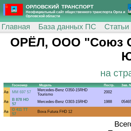
ОРЛОВСКИЙ ТРАНСПОРТ
Неофициальный сайт общественного транспорта Орла и
Орловской области
Главная
База данных ПС
Статьи
ОРЁЛ, ООО "Союз 
Ю
на стр
Госномер
Модель
Постр.
Зав. 
Mercedes-Benz O350-15RHD
Ав
ММ 697 57
2002
Tourismo
В 878 НО
Ав
Mercedes-Benz O303-15RHD
1988
0546
57
О 411 ТТ
Ав
Bova Futura FHD 12
57
Всег