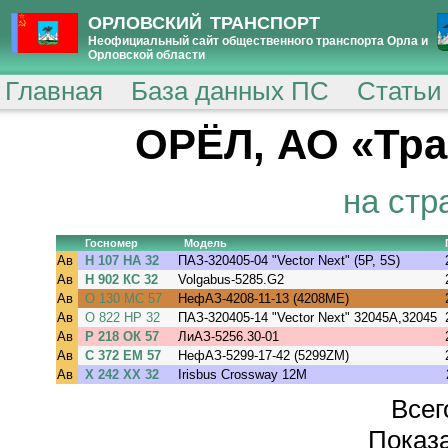
ОРЛОВСКИЙ ТРАНСПОРТ
Неофициальный сайт общественного транспорта Орла и
Орловской области
Главная
База данных ПС
Статьи
ОРЁЛ, АО «Тра
на стр
Госномер
Модель
Ав
Н 107 НА 32
ПАЗ-320405-04 "Vector Next" (5P, 5S)
Ав
Н 902 КС 32
Volgabus-5285.G2
Ав
О 130 МС 57
НефАЗ-4208-11-13 (4208ME)
Ав
О 822 НР 32
ПАЗ-320405-14 "Vector Next" 32045A,32045
Ав
Р 218 ОК 57
ЛиАЗ-5256.30-01
Ав
С 372 ЕМ 57
НефАЗ-5299-17-42 (5299ZM)
Ав
Х 242 ХХ 32
Irisbus Crossway 12M
Всег
Показа