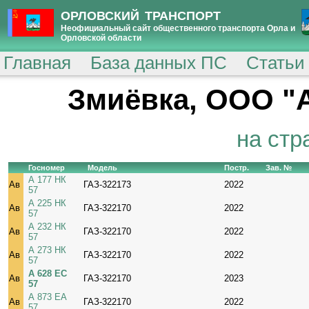
ОРЛОВСКИЙ ТРАНСПОРТ
Неофициальный сайт общественного транспорта Орла и
Орловской области
Главная
База данных ПС
Статьи
Змиёвка, ООО "
на стр
Госномер
Модель
Постр.
Зав. №
А 177 НК
Ав
ГАЗ-322173
2022
57
А 225 НК
Ав
ГАЗ-322170
2022
57
А 232 НК
Ав
ГАЗ-322170
2022
57
А 273 НК
Ав
ГАЗ-322170
2022
57
А 628 ЕС
Ав
ГАЗ-322170
2023
57
А 873 ЕА
Ав
ГАЗ-322170
2022
57