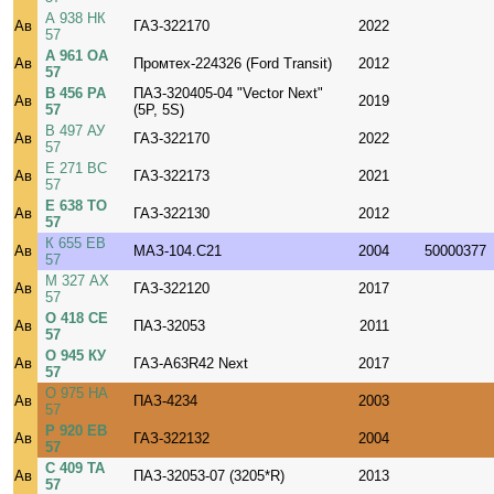
А 938 НК
Ав
ГАЗ-322170
2022
57
А 961 ОА
Ав
Промтех-224326 (Ford Transit)
2012
57
В 456 РА
ПАЗ-320405-04 "Vector Next"
Ав
2019
57
(5P, 5S)
В 497 АУ
Ав
ГАЗ-322170
2022
57
Е 271 ВС
Ав
ГАЗ-322173
2021
57
Е 638 ТО
Ав
ГАЗ-322130
2012
57
К 655 ЕВ
Ав
МАЗ-104.С21
2004
50000377
57
М 327 АХ
Ав
ГАЗ-322120
2017
57
О 418 СЕ
Ав
ПАЗ-32053
2011
57
О 945 КУ
Ав
ГАЗ-A63R42 Next
2017
57
О 975 НА
Ав
ПАЗ-4234
2003
57
Р 920 ЕВ
Ав
ГАЗ-322132
2004
57
С 409 ТА
Ав
ПАЗ-32053-07 (3205*R)
2013
57