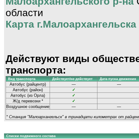
Малоархангельского р-на
области
Карта г.Малоархангельска
Действуют виды обществ
транспорта:
Вид транспорта
Действует/не действует
Дата пуска движения
Автобус (райцентр)
—
—
Автобус (район)
✓
Автобус (из Орла)
✓
Ж/д перевозки *
✓
Воздушное сообщение
—
—
* Станция "Малоархангельск" в тринадцати километрах от райцен
Списки подвижного состава