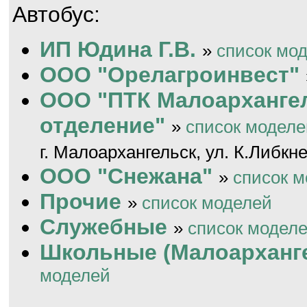
Автобус:
ИП Юдина Г.В.
»
список мо
ООО "Орелагроинвест"
ООО "ПТК Малоарханге
отделение"
»
список моделе
г. Малоархангельск, ул. К.Либкн
ООО "Снежана"
»
список 
Прочие
»
список моделей
Служебные
»
список модел
Школьные (Малоарханг
моделей