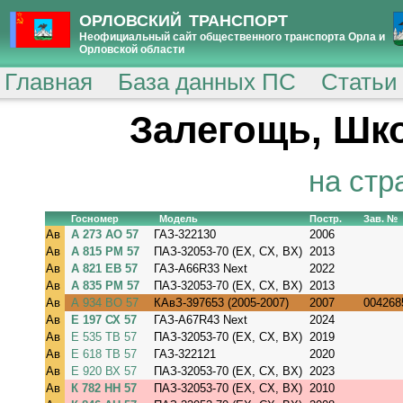
ОРЛОВСКИЙ ТРАНСПОРТ
Неофициальный сайт общественного транспорта Орла и
Орловской области
Главная
База данных ПС
Статьи
Залегощь, Шк
на стр
Госномер
Модель
Постр.
Зав. №
Ав
А 273 АО 57
ГАЗ-322130
2006
Ав
А 815 РМ 57
ПАЗ-32053-70 (EX, CX, BX)
2013
Ав
А 821 ЕВ 57
ГАЗ-A66R33 Next
2022
Ав
А 835 РМ 57
ПАЗ-32053-70 (EX, CX, BX)
2013
Ав
А 934 ВО 57
КАвЗ-397653 (2005-2007)
2007
004268
Ав
Е 197 СХ 57
ГАЗ-A67R43 Next
2024
Ав
Е 535 ТВ 57
ПАЗ-32053-70 (EX, CX, BX)
2019
Ав
Е 618 ТВ 57
ГАЗ-322121
2020
Ав
Е 920 ВХ 57
ПАЗ-32053-70 (EX, CX, BX)
2023
Ав
К 782 НН 57
ПАЗ-32053-70 (EX, CX, BX)
2010