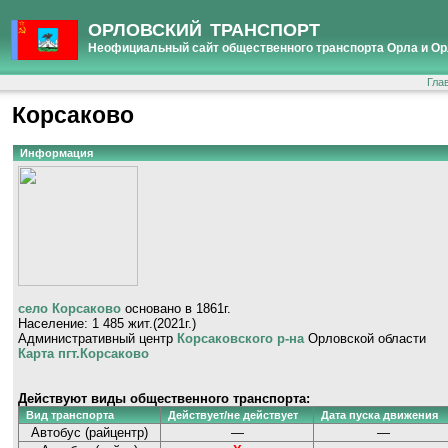
ОРЛОВСКИЙ ТРАНСПОРТ
Неофициальный сайт общественного транспорта Орла и Ор
Гла
Корсаково
Информация
село Корсаково
основано в 1861г.
Население: 1 485 жит.(2021г.)
Административный центр
Корсаковского р-на
Орловской области
Карта пгт.Корсаково
Действуют виды общественного транспорта:
Вид транспорта
Действует/не действует
Дата пуска движения
Автобус (райцентр)
—
—