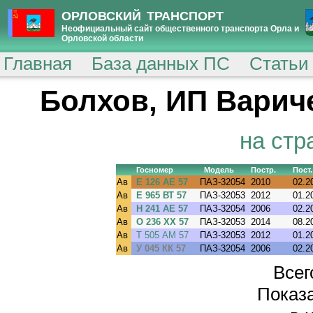
ОРЛОВСКИЙ ТРАНСПОРТ
Неофициальный сайт общественного транспорта Орла и
Орловской области
Главная
База данных ПС
Статьи
Болхов, ИП Варич
на стр
Госномер
Модель
Постр.
Пост.
Ав
Е 126 АЕ 57
ПАЗ-32054
2010
02.2
Ав
Е 965 ВТ 57
ПАЗ-32053
2012
01.2
Ав
Н 241 АЕ 57
ПАЗ-32054
2006
02.2
Ав
О 236 ХХ 57
ПАЗ-32053
2014
08.2
Ав
Т 505 АМ 57
ПАЗ-32053
2012
01.2
Ав
У 045 КК 57
ПАЗ-32054
2006
02.2
Всег
Показа