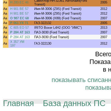
Самотлор-НН-32361 Автолайн(Ford
Ав
Н 200 ЕС 46
2005
Transit)
Ав
Н 901 ВЕ 57
Имя-М-3006 (Z9S) (Ford Transit)
2012
Ав
Н 901 ВЕ 57
Имя-М-3006 (Z9S) (Ford Transit)
2012
Ав
О 987 ЕС 68
Имя-М-3006 (X89) (Ford Transit)
2007
Ав
Р 061 УХ 71
ГАЗ-322132
2005
Ав
С 805 ЕО 57
IRITO Boxer L4H2 (ООО "ИМС")
2013
Ав
Р 284 АТ 163
ПАЗ-3030 (Ford Transit)
2007
Ав
Р 284 АТ 163
ПАЗ-3030 (Ford Transit)
2007
Х 357 УМ
Ав
ГАЗ-322130
2012
197
Всего
Показа
в 
показывать списан
показыв
Главная
База данных ПС