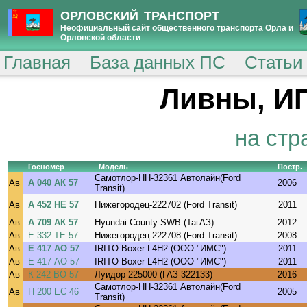
ОРЛОВСКИЙ ТРАНСПОРТ
Неофициальный сайт общественного транспорта Орла и
Орловской области
Главная
База данных ПС
Статьи
Ливны, ИП
на стр
Госномер
Модель
Постр.
Самотлор-НН-32361 Автолайн(Ford
Ав
А 040 АК 57
2006
Transit)
Ав
А 452 НЕ 57
Нижегородец-222702 (Ford Transit)
2011
Ав
А 709 АК 57
Hyundai County SWB (ТагАЗ)
2012
Ав
Е 332 ТЕ 57
Нижегородец-222708 (Ford Transit)
2008
Ав
Е 417 АО 57
IRITO Boxer L4H2 (ООО "ИМС")
2011
Ав
Е 417 АО 57
IRITO Boxer L4H2 (ООО "ИМС")
2011
Ав
К 242 ВО 57
Луидор-225000 (ГАЗ-322133)
2016
Самотлор-НН-32361 Автолайн(Ford
Ав
Н 200 ЕС 46
2005
Transit)