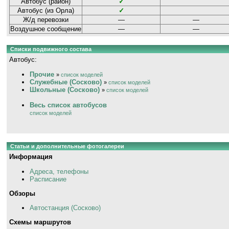
Автобус (район)
✓
Автобус (из Орла)
✓
Ж/д перевозки
—
—
Воздушное сообщение
—
—
Списки подвижного состава
Автобус:
Прочие
»
список моделей
Служебные (Сосково)
»
список моделей
Школьные (Сосково)
»
список моделей
Весь список автобусов
список моделей
Статьи и дополнительные фотогалереи
Информация
Адреса, телефоны
Расписание
Обзоры
Автостанция (Сосково)
Схемы маршрутов