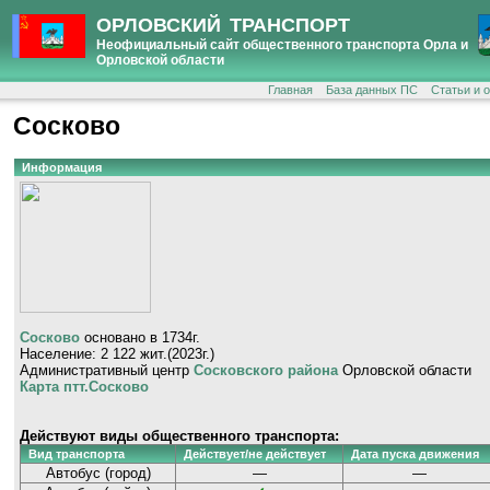
ОРЛОВСКИЙ ТРАНСПОРТ
Неофициальный сайт общественного транспорта Орла и
Орловской области
Главная
База данных ПС
Статьи и 
Сосково
Информация
Сосково
основано в 1734г.
Население: 2 122 жит.(2023г.)
Административный центр
Сосковского района
Орловской области
Карта птт.Сосково
Действуют виды общественного транспорта:
Вид транспорта
Действует/не действует
Дата пуска движения
Автобус (город)
—
—