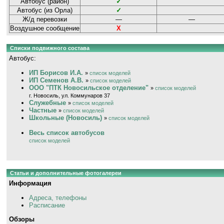
Автобус (район)
✓
Автобус (из Орла)
✓
Ж/д перевозки
—
—
Воздушное сообщение
Х
Списки подвижного состава
Автобус:
ИП Борисов И.А.
»
список моделей
ИП Семенов А.В.
»
список моделей
ООО "ПТК Новосильское отделение"
»
список моделей
г. Новосиль, ул. Коммунаров 37
Служебные
»
список моделей
Частные
»
список моделей
Школьные (Новосиль)
»
список моделей
Весь список автобусов
список моделей
Статьи и дополнительные фотогалереи
Информация
Адреса, телефоны
Расписание
Обзоры