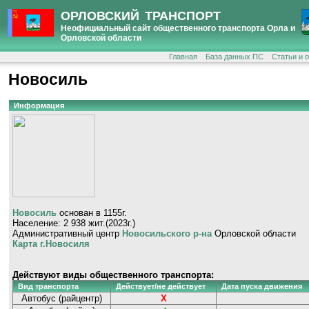
ОРЛОВСКИЙ ТРАНСПОРТ
Неофициальный сайт общественного транспорта Орла и
Орловской области
Главная
База данных ПС
Статьи и 
Новосиль
Информация
Новосиль
основан в 1155г.
Население: 2 938 жит.(2023г.)
Административный центр
Новосильского р-на
Орловской области
Карта г.Новосиля
Действуют виды общественного транспорта:
Вид транспорта
Действует/не действует
Дата пуска движения
Автобус (райцентр)
Х