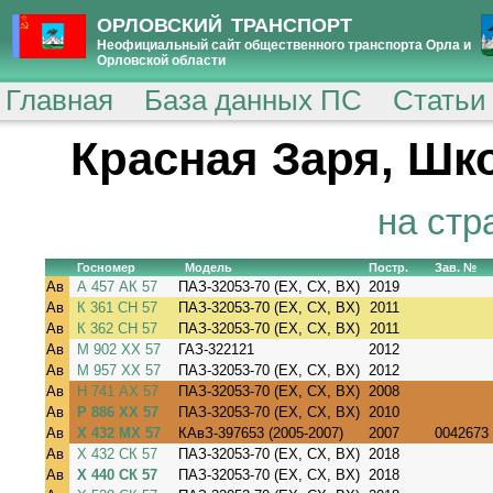
ОРЛОВСКИЙ ТРАНСПОРТ
Неофициальный сайт общественного транспорта Орла и
Орловской области
Главная
База данных ПС
Статьи
Красная Заря, Шк
на стр
Госномер
Модель
Постр.
Зав. №
Ав
А 457 АК 57
ПАЗ-32053-70 (EX, CX, BX)
2019
Ав
К 361 СН 57
ПАЗ-32053-70 (EX, CX, BX)
2011
Ав
К 362 СН 57
ПАЗ-32053-70 (EX, CX, BX)
2011
Ав
М 902 ХХ 57
ГАЗ-322121
2012
Ав
М 957 ХХ 57
ПАЗ-32053-70 (EX, CX, BX)
2012
Ав
Н 741 АХ 57
ПАЗ-32053-70 (EX, CX, BX)
2008
Ав
Р 886 ХХ 57
ПАЗ-32053-70 (EX, CX, BX)
2010
Ав
Х 432 МХ 57
КАвЗ-397653 (2005-2007)
2007
0042673
Ав
Х 432 СК 57
ПАЗ-32053-70 (EX, CX, BX)
2018
Ав
Х 440 СК 57
ПАЗ-32053-70 (EX, CX, BX)
2018