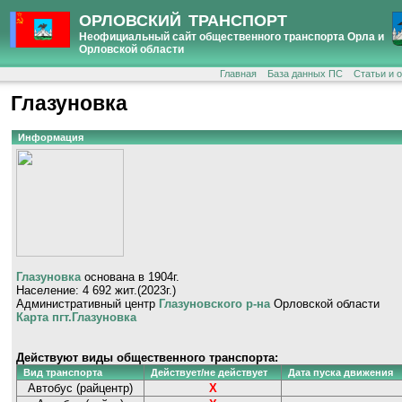
ОРЛОВСКИЙ ТРАНСПОРТ
Неофициальный сайт общественного транспорта Орла и
Орловской области
Главная
База данных ПС
Статьи и 
Глазуновка
Информация
Глазуновка
основана в 1904г.
Население: 4 692 жит.(2023г.)
Административный центр
Глазуновского р-на
Орловской области
Карта пгт.Глазуновка
Действуют виды общественного транспорта:
Вид транспорта
Действует/не действует
Дата пуска движения
Автобус (райцентр)
Х