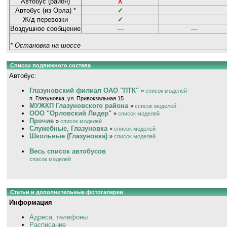
Автобус (район)
Х
Автобус (из Орла) *
✓
Ж/д перевозки
✓
Воздушное сообщение
—
—
* Остановка на шоссе
Списки подвижного состава
Автобус:
Глазуновский филиал ОАО "ПТК"
»
список моделей
п. Глазуновка, ул. Привокзальная 15
МУЖКП Глазуновского района
»
список моделей
ООО "Орловский Лидер"
»
список моделей
Прочие
»
список моделей
Служебные, Глазуновка
»
список моделей
Школьные (Глазуновка)
»
список моделей
Весь список автобусов
список моделей
Статьи и дополнительные фотогалереи
Информация
Адреса, телефоны
Расписание