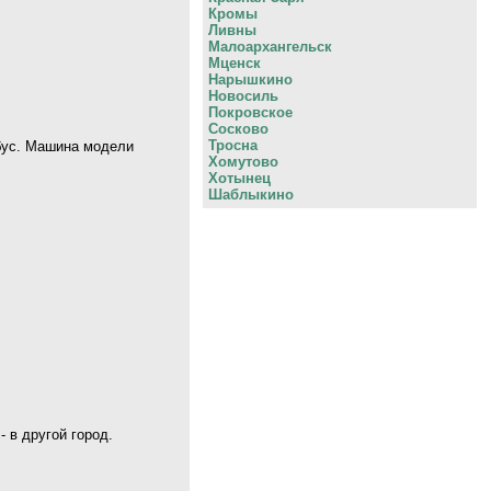
Кромы
Ливны
Малоархангельск
Мценск
Нарышкино
Новосиль
Покровское
Сосково
Тросна
обус. Машина модели
Хомутово
Хотынец
Шаблыкино
 в другой город.