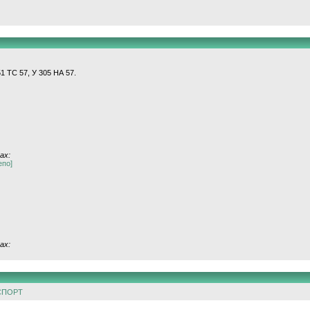
51 ТС 57, У 305 НА 57.
ах:
епо]
ах:
СПОРТ