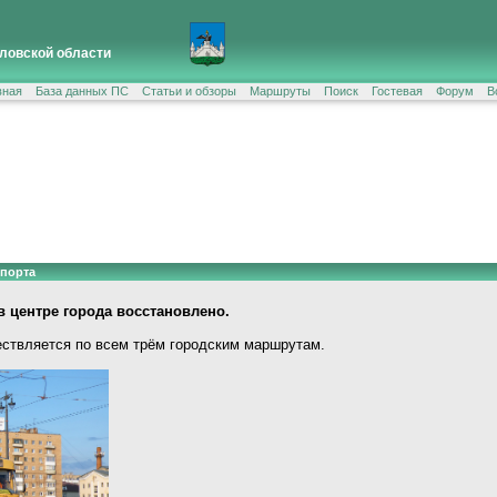
ловской области
вная
База данных ПС
Статьи и обзоры
Маршруты
Поиск
Гостевая
Форум
В
спорта
 центре города восстановлено.
ствляется по всем трём городским маршрутам.