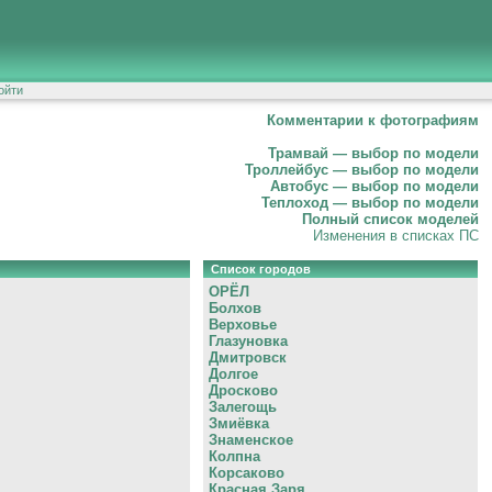
ойти
Комментарии к фотографиям
Трамвай — выбор по модели
Троллейбус — выбор по модели
Автобус — выбор по модели
Теплоход — выбор по модели
Полный список моделей
Изменения в списках ПС
Список городов
ОРЁЛ
Болхов
Верховье
Глазуновка
Дмитровск
Долгое
Дросково
Залегощь
Змиёвка
Знаменское
Колпна
Корсаково
Красная Заря