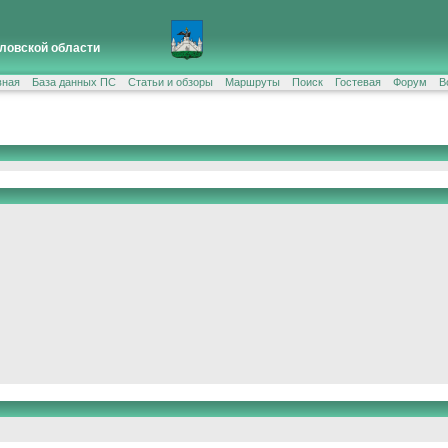
ловской области
вная
База данных ПС
Статьи и обзоры
Маршруты
Поиск
Гостевая
Форум
В