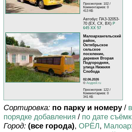
Просмотров: 102 /
Комментариев: 0
413 КБ
Автобус ПАЗ-32053-
70 (EX, CX, BX)
Р
645 ХХ 57
Малоархангельский
район,
Октябрьское
сельское
поселение,
деревня Вторая
Подгородняя,
улица Нижняя
Слобода
02.06.2026
©
Андрей.ru
Просмотров: 122 /
Комментариев: 0
341 КБ
Сортировка:
по парку и номеру
/
порядке добавления
/
по дате съёмк
Город:
(все города)
,
ОРЁЛ
,
Малоар