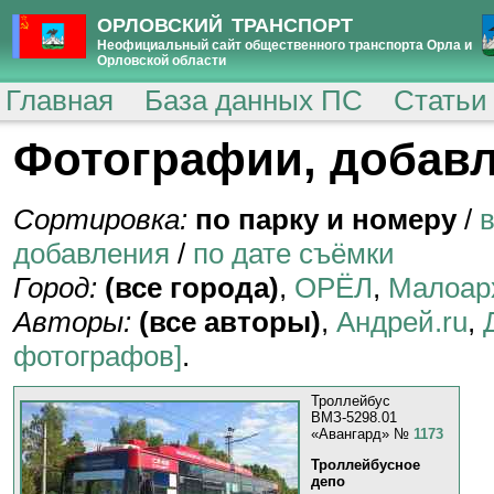
ОРЛОВСКИЙ ТРАНСПОРТ
Неофициальный сайт общественного транспорта Орла и
Орловской области
Главная
База данных ПС
Статьи
Фотографии, добавл
Сортировка:
по парку и номеру
/
добавления
/
по дате съёмки
Город:
(все города)
,
ОРЁЛ
,
Малоар
Авторы:
(все авторы)
,
Андрей.ru
,
фотографов]
.
Троллейбус
ВМЗ-5298.01
«Авангард» №
1173
Троллейбусное
депо