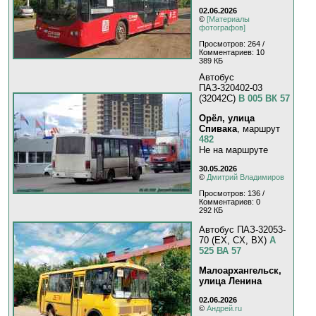
02.06.2026
©
[Материалы
фотографов]
Просмотров: 264 /
Комментариев: 10
389 КБ
Автобус
ПАЗ-320402-03
(32042C)
В 005 ВК 57
Орёл, улица
Спивака
, маршрут
482
Не на маршруте
30.05.2026
©
Дмитрий Владимиров
Просмотров: 136 /
Комментариев: 0
292 КБ
Автобус ПАЗ-32053-
70 (EX, CX, BX)
А
525 ВА 57
Малоархангельск,
улица Ленина
02.06.2026
©
Андрей.ru