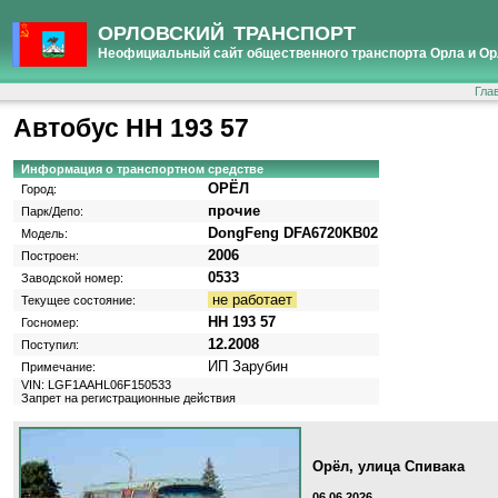
ОРЛОВСКИЙ ТРАНСПОРТ
Неофициальный сайт общественного транспорта Орла и Ор
Гла
Автобус НН 193 57
Информация о транспортном средстве
ОРЁЛ
Город:
прочие
Парк/Депо:
DongFeng DFA6720KB02
Модель:
2006
Построен:
0533
Заводской номер:
не работает
Текущее состояние:
НН 193 57
Госномер:
12.2008
Поступил:
ИП Зарубин
Примечание:
VIN: LGF1AAHL06F150533
Запрет на регистрационные действия
Орёл, улица Спивака
06.06.2026