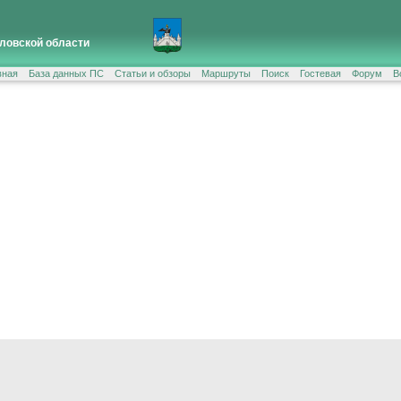
ловской области
вная
База данных ПС
Статьи и обзоры
Маршруты
Поиск
Гостевая
Форум
В