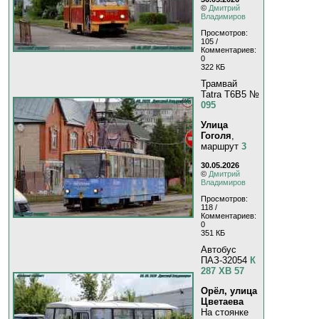
©
Дмитрий
Владимиров
Просмотров:
105 /
Комментариев:
0
322 КБ
Трамвай
Tatra T6B5 №
095
Улица
Гоголя
,
маршрут
3
30.05.2026
©
Дмитрий
Владимиров
Просмотров:
118 /
Комментариев:
0
351 КБ
Автобус
ПАЗ-32054
К
287 ХВ 57
Орёл, улица
Цветаева
На стоянке