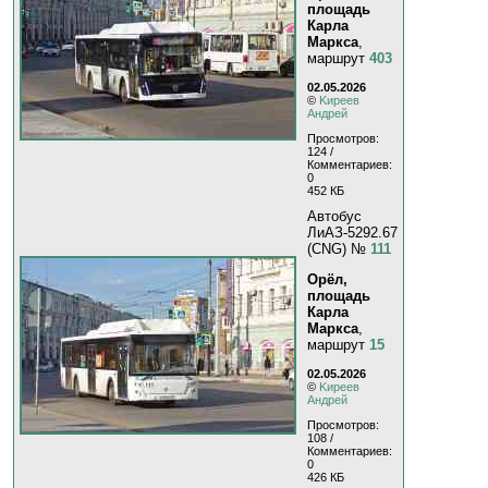
площадь
Карла
Маркса
,
маршрут
403
02.05.2026
©
Kиpeeв
Aндpeй
Просмотров:
124 /
Комментариев:
0
452 КБ
Автобус
ЛиАЗ-5292.67
(CNG) №
111
Орёл,
площадь
Карла
Маркса
,
маршрут
15
02.05.2026
©
Kиpeeв
Aндpeй
Просмотров:
108 /
Комментариев:
0
426 КБ