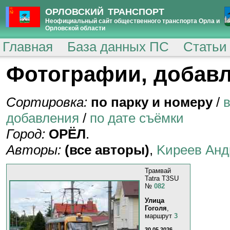
ОРЛОВСКИЙ ТРАНСПОРТ
Неофициальный сайт общественного транспорта Орла и
Орловской области
Главная
База данных ПС
Статьи
Фотографии, добавл
Сортировка:
по парку и номеру
/
добавления
/
по дате съёмки
Город:
ОРЁЛ
.
Авторы:
(все авторы)
,
Kиpeeв Aнд
Трамвай
Tatra T3SU
№
082
Улица
Гоголя
,
маршрут
3
30.05.2026