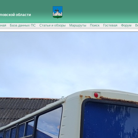
ловской области
вная
База данных ПС
Статьи и обзоры
Маршруты
Поиск
Гостевая
Форум
В