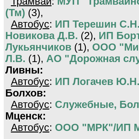
Трамвай
:
МУП "Трамвайно
(Тм)
(3),
Автобус
:
ИП Терешин С.Н.
Новикова Д.В.
(2),
ИП Бор
Лукьянчиков
(1),
ООО "Ми
Л.В.
(1),
АО "Дорожная сл
Ливны:
Автобус
:
ИП Логачев Ю.Н
Болхов:
Автобус
:
Служебные, Бол
Мценск:
Автобус
:
ООО "МРК"/ИП М