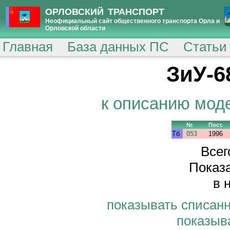
ОРЛОВСКИЙ ТРАНСПОРТ
Неофициальный сайт общественного транспорта Орла и
Орловской области
Главная
База данных ПС
Статьи
ЗиУ-6
к описанию мод
№
Пост.
Тб
053
1996
Всег
Показа
в 
показывать списан
показыв