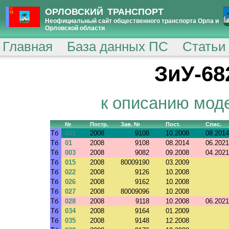
ОРЛОВСКИЙ ТРАНСПОРТ
Неофициальный сайт общественного транспорта Орла и
Орловской области
Главная
База данных ПС
Статьи
ЗиУ-68
к описанию мод
№
Постр.
Зав. №
Пост.
Спис.
Тб
001
2008
9108
10.2008
08.2014
Тб
01
2008
9108
08.2014
06.2021
Тб
003
2008
9082
09.2008
04.2021
Тб
015
2008
80009190
03.2009
Тб
022
2008
9126
10.2008
Тб
026
2008
9162
10.2008
Тб
027
2008
80009096
10.2008
Тб
028
2008
9118
10.2008
06.2021
Тб
034
2008
9164
01.2009
Тб
035
2008
9148
12.2008