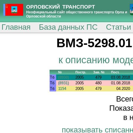
ОРЛОВСКИЙ ТРАНСПОРТ
Неофициальный сайт общественного транспорта Орла и
Орловской области
Главная
База данных ПС
Статьи
ВМЗ-5298.01
к описанию мод
№
Постр.
Зав. №
Пост.
Тб
(8930)
2005
479
03.08.2018
Тб
(8931)
2005
480
01.08.2018
Тб
1154
2005
479
04.2020
Всег
Показа
в 
показывать списан