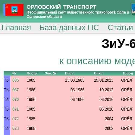
ОРЛОВСКИЙ ТРАНСПОРТ
Неофициальный сайт общественного транспорта Орла и
Орловской области
Главная
База данных ПС
Статьи
ЗиУ-6
к описанию мод
№
Постр.
Зав. №
Пост.
Спис.
Город
Тб
005
1985
13.08.1985
25.01.2013
ОРЁЛ
Тб
067
1986
06.1986
10.2012
ОРЁЛ
Тб
070
1986
06.1986
06.2016
ОРЁЛ
Тб
071
1985
06.2016
ОРЁЛ
Тб
072
1985
2004
ОРЁЛ
Тб
073
1985
2002
ОРЁЛ