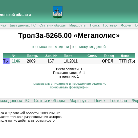
ловской области
вная
База данных ПС
Статьи и обзоры
Маршруты
Поиск
Гостевая
Форум
В
ТролЗа-5265.00 «Мегаполис»
к описанию модели
|
к списку моделей
№
Постр.
Зав. №
Пост.
Спис.
Город
Депо
Тб
1146
2009
167
10.2011
ОРЁЛ
ТТП (Тб)
Всего записей: 1
Показано записей: 1
в наличии: 1
показывать списанные и переданные отдельно
показывать фотографии
База данных ПС
Статьи и обзоры
Маршруты
Поиск
Гостевая
Фо
и Орловской области, 2009-2026 гг.
ается только с разрешения их авторов.
числе лично добыта авторами фото.