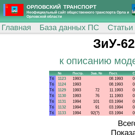
ОРЛОВСКИЙ ТРАНСПОРТ
Неофициальный сайт общественного транспорта Орла и
Орловской области
Главная
База данных ПС
Статьи
ЗиУ-62
к описанию мод
№
Постр.
Зав. №
Пост.
С
Тб
1123
1993
08.1993
0
Тб
1124
1993
08.1993
0
Тб
1129
1993
72
11.1993
0
Тб
1130
1993
76
11.1993
0
Тб
1131
1994
101
03.1994
0
Тб
1132
1994
91
03.1994
0
Тб
1133
1994
92(?)
03.1994
0
Всег
Показа