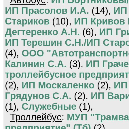
Автобус
:
ИП Бортниковы/
ИП Прасолов И.А.
(14),
ИП
Стариков
(10),
ИП Кривов 
Дегтеренко А.Н.
(6),
ИП Гр
ИП Терешин С.Н./ИП Стар
(4),
ООО "Автотранспортн
Калинин С.А.
(3),
ИП Граче
троллейбусное предприят
(2),
ИП Москаленко
(2),
ИП
Грядунов С.А.
(2),
ИП Вари
(1),
Служебные
(1),
Троллейбус
:
МУП "Трамва
предприятие" (Тб)
(2).