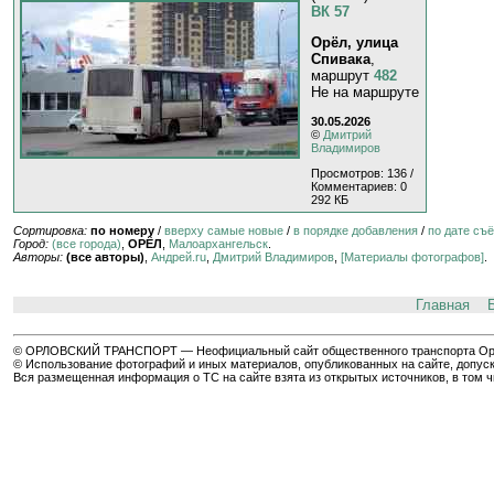
ВК 57
Орёл, улица
Спивака
,
маршрут
482
Не на маршруте
30.05.2026
©
Дмитрий
Владимиров
Просмотров: 136 /
Комментариев: 0
292 КБ
Сортировка:
по номеру
/
вверху самые новые
/
в порядке добавления
/
по дате съ
Город:
(все города)
,
ОРЁЛ
,
Малоархангельск
.
Авторы:
(все авторы)
,
Андрей.ru
,
Дмитрий Владимиров
,
[Материалы фотографов]
.
Главная
© ОРЛОВСКИЙ ТРАНСПОРТ — Неофициальный сайт общественного транспорта Орла 
© Использование фотографий и иных материалов, опубликованных на сайте, допуск
Вся размещенная информация о ТС на сайте взята из открытых источников, в том 