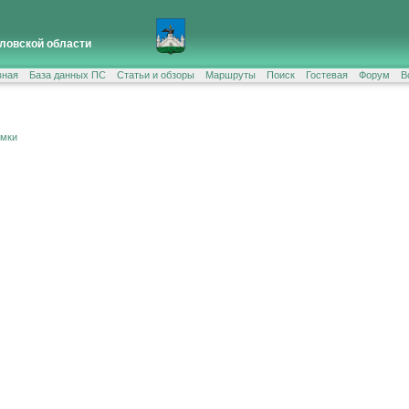
ловской области
вная
База данных ПС
Статьи и обзоры
Маршруты
Поиск
Гостевая
Форум
В
ёмки