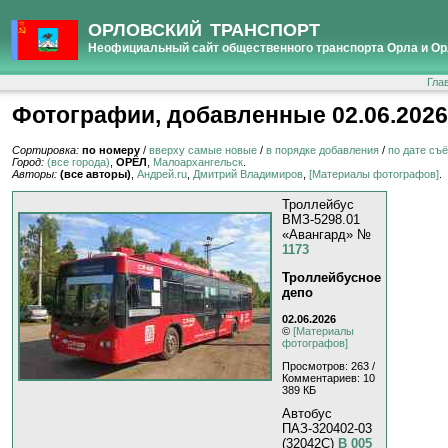
ОРЛОВСКИЙ ТРАНСПОРТ
Неофициальный сайт общественного транспорта Орла и Ор
Гла
Фотографии, добавленные 02.06.2026
Сортировка:
по номеру
/
вверху самые новые
/
в порядке добавления
/
по дате съ
Город:
(все города)
,
ОРЁЛ
,
Малоархангельск
.
Авторы:
(все авторы)
,
Андрей.ru
,
Дмитрий Владимиров
,
[Материалы фотографов]
.
Троллейбус
ВМЗ-5298.01
«Авангард» №
1173
Троллейбусное
депо
02.06.2026
©
[Материалы
фотографов]
Просмотров: 263 /
Комментариев: 10
389 КБ
Автобус
ПАЗ-320402-03
(32042C)
В 005