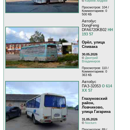
©
Kиpeeв Aндpeй
Просмотров: 104 /
Комментариев: 0
500 КБ
Автобус
DongFeng
DFA6720KB02
НН
193 57
Орёл, улица
Спивака
30.05.2026
©
Дмитрий
Владимиров
Просмотров: 110 /
Комментариев: 0
363 КБ
Автобус
ПАЗ-32053
О 614
ХХ 57
Глазуновский
район,
Ловчиково,
улица Гагарина
31.05.2026
©
Nocturn
Просмотров: 89 /