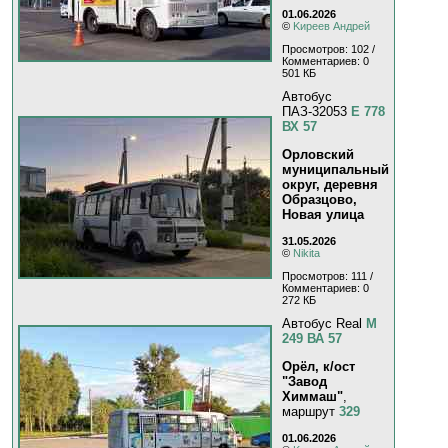
01.06.2026
©
Kиpeeв Aндpeй
Просмотров: 102 /
Комментариев: 0
501 КБ
Автобус
ПАЗ-32053
Е 778
ВХ 57
Орловский
муниципальный
округ, деревня
Образцово,
Новая улица
31.05.2026
©
Nikita
Просмотров: 111 /
Комментариев: 0
272 КБ
Автобус Real
М
249 ВА 57
Орёл, к/ост
"Завод
Химмаш"
,
маршрут
329
01.06.2026