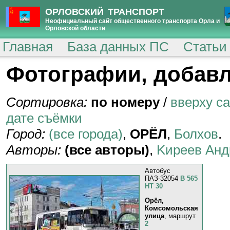
ОРЛОВСКИЙ ТРАНСПОРТ
Неофициальный сайт общественного транспорта Орла и
Орловской области
Главная
База данных ПС
Статьи
Фотографии, добавл
Сортировка:
по номеру
/
вверху с
дате съёмки
Город:
(все города)
,
ОРЁЛ
,
Болхов
.
Авторы:
(все авторы)
,
Kиpeeв Aнд
Автобус
ПАЗ-32054
В 565
НТ 30
Орёл,
Комсомольская
улица
, маршрут
2