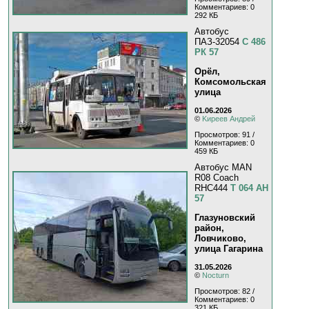
Комментариев: 0
292 КБ
Автобус
ПАЗ-32054
С 486
РК 57
Орёл,
Комсомольская
улица
01.06.2026
©
Kиpeeв Aндpeй
Просмотров: 91 /
Комментариев: 0
459 КБ
Автобус MAN
R08 Coach
RHC444
Т 064 АН
57
Глазуновский
район,
Ловчиково,
улица Гагарина
31.05.2026
©
Nocturn
Просмотров: 82 /
Комментариев: 0
321 КБ