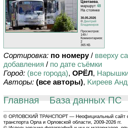
Цветаева
,
маршрут
48
На стоянке
30.05.2026
©
Дмитрий
Владимиров
Просмотров:
149 /
Комментариев:
2
365 КБ
Сортировка:
по номеру
/
вверху с
добавления
/
по дате съёмки
Город:
(все города)
,
ОРЁЛ
,
Нарышк
Авторы:
(все авторы)
,
Kиpeeв Aнд
Главная
База данных ПС
© ОРЛОВСКИЙ ТРАНСПОРТ — Неофициальный сайт о
транспорта Орла и Орловской области, 2009-2026 гг.
© Использование фотографий и иных материалов, опу