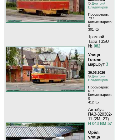
©
Дмитрий
Владимиров
Просмотров:
73 /
Комментариев:
0
301 КБ
Трамвай
Tatra T3SU
№
082
Улица
Гоголя
,
маршрут
3
30.05.2026
©
Дмитрий
Владимиров
Просмотров:
61 /
Комментариев:
0
412 КБ
Автобус
ПАЗ-320302-
11 (2M, 2T)
Н 043 ВМ 57
Орёл,
улица