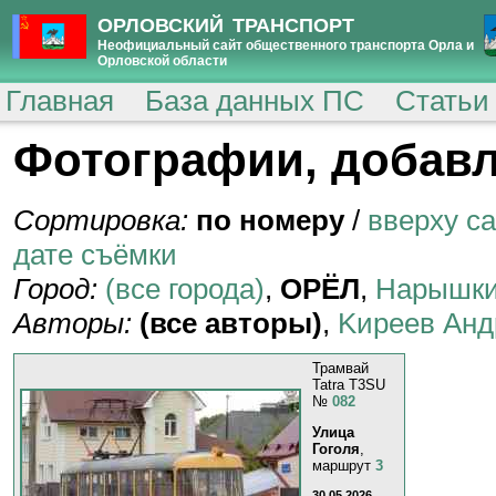
ОРЛОВСКИЙ ТРАНСПОРТ
Неофициальный сайт общественного транспорта Орла и
Орловской области
Главная
База данных ПС
Статьи
Фотографии, добавл
Сортировка:
по номеру
/
вверху с
дате съёмки
Город:
(все города)
,
ОРЁЛ
,
Нарышк
Авторы:
(все авторы)
,
Kиpeeв Aнд
Трамвай
Tatra T3SU
№
082
Улица
Гоголя
,
маршрут
3
30.05.2026