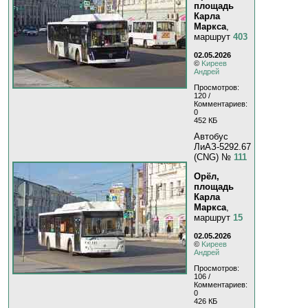
площадь
Карла
Маркса
,
маршрут
403
02.05.2026
©
Kиpeeв
Aндpeй
Просмотров:
120 /
Комментариев:
0
452 КБ
Автобус
ЛиАЗ-5292.67
(CNG) №
111
Орёл,
площадь
Карла
Маркса
,
маршрут
15
02.05.2026
©
Kиpeeв
Aндpeй
Просмотров:
106 /
Комментариев:
0
426 КБ