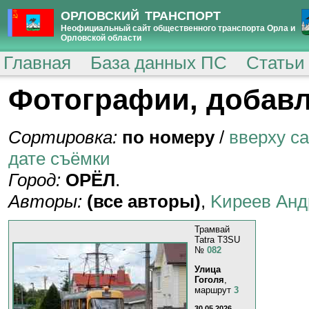
ОРЛОВСКИЙ ТРАНСПОРТ
Неофициальный сайт общественного транспорта Орла и
Орловской области
Главная
База данных ПС
Статьи
Фотографии, добавл
Сортировка:
по номеру
/
вверху с
дате съёмки
Город:
ОРЁЛ
.
Авторы:
(все авторы)
,
Kиpeeв Aнд
Трамвай
Tatra T3SU
№
082
Улица
Гоголя
,
маршрут
3
30.05.2026