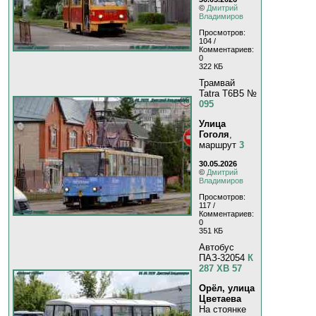
©
Дмитрий
Владимиров
Просмотров:
104 /
Комментариев:
0
322 КБ
Трамвай
Tatra T6B5 №
095
Улица
Гоголя
,
маршрут
3
30.05.2026
©
Дмитрий
Владимиров
Просмотров:
117 /
Комментариев:
0
351 КБ
Автобус
ПАЗ-32054
К
287 ХВ 57
Орёл, улица
Цветаева
На стоянке